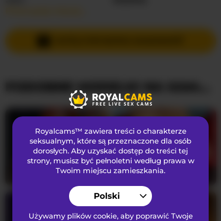
Przeczytaj więcej…
Języki Mówione
Rosyjski
,
Angielski
Kraj
Nieznany
WYŚLIJ PRYWATNĄ WIADOMOŚĆ
Wiek
27
PODOBNE MODELKI NA KAMERKACH
WYGLĄD
Włosy łonowe
Ogolona cipka
Preferencje seksualne
Heteroseksualny
Royalcams™ zawiera treści o charakterze
Narodowość
Kaukaski
seksualnym
, które są przeznaczone dla osób
dorosłych. Aby uzyskać dostęp do treści tej
Kolor oczu
Brązowy
strony, musisz być pełnoletni według prawa w
Kolor włosów
Brunetka
Twoim miejscu zamieszkania.
CamillaStarrX
34
TexasMommy
46
Rozmiar biustu
Mały
Polski
Używamy plików cookie, aby poprawić Twoje