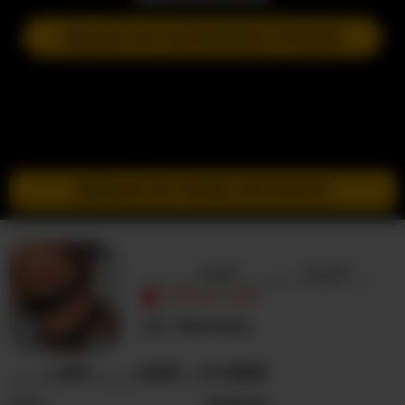
DOŁĄCZ DO NASTĘPNEGO POKAZU
PRZEJDŹ DO TRYBU INCOGNITO
_____laif______kaif__
NIEAKTYWNY
Nieznany
_____LAIF______KAIF__ O MNIE
Seks
Kobieta