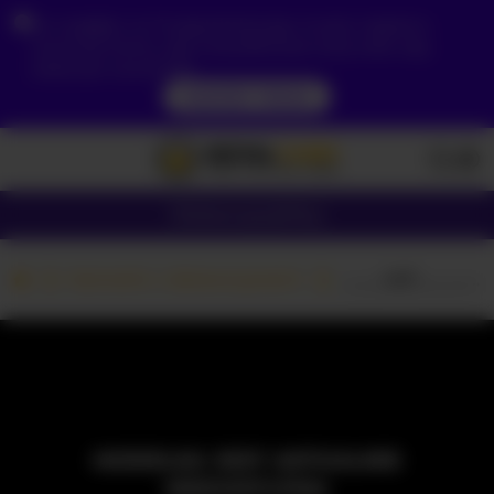
Ze względu na Twoją lokalizację, musisz najpierw
utworzyć konto, aby zweryfikować swój wiek, aby
zobaczyć zawartość.
DOSTĘP TERAZ
Dziewczyny
Pary
Kamerki z dziewczynami
_____laif______kaif__
MODELKA JEST AKTUALNIE
NIEDOSTĘPNA