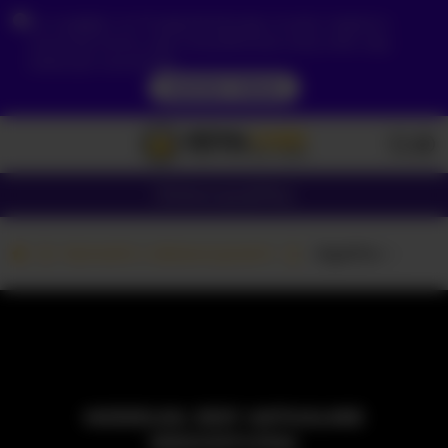
Ze względu na Twoją lokalizację, musisz najpierw
utworzyć konto, aby zweryfikować swój wiek, aby
zobaczyć zawartość.
DOSTĘP TERAZ
Dziewczyny
Pary
Kamerki z dziewczynami
-Agatha---
MODELKA JEST AKTUALNIE
NIEDOSTĘPNA