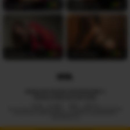
curvylattina
19
IsabelBornner
30
CorinneRusso
22
SeleneGibson
31
WSZELKIE PRAWA ZASTRZEŻONE ©
ROYALCAMSLIVE.COM 2026
HUB
O NAS
2257
DMCA
POLITYKA PRYWATNOŚCI
PROGRAM PARTNERSKI
POLITYKA ODPOWIEDZIALNEGO UJAWNIANIA
INFORMACJI