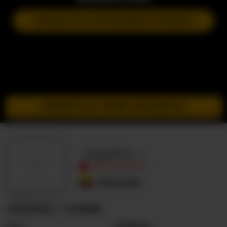
DOŁĄCZ DO NASTĘPNEGO POKAZU
PRZEJDŹ DO TRYBU INCOGNITO
-Agatha---
NIEAKTYWNY
Kolumbia
-AGATHA--- O MNIE
Seks
Kobieta