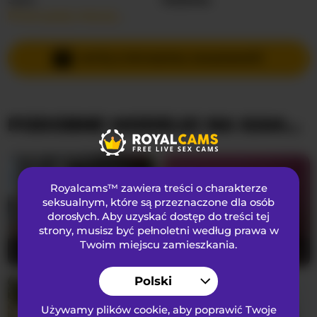
Przeczytaj więcej…
Języki Mówione
Hiszpański
,
Angielski
Kraj
Kolumbia
WYŚLIJ PRYWATNĄ WIADOMOŚĆ
Wiek
29
PODOBNE MODELKI NA KAMERKACH
WYGLĄD
Włosy łonowe
Ogolona cipka
Preferencje seksualne
Biseksualny
Royalcams™ zawiera treści o charakterze
Narodowość
Latynoska
seksualnym
, które są przeznaczone dla osób
dorosłych. Aby uzyskać dostęp do treści tej
Kolor oczu
Brązowy
strony, musisz być pełnoletni według prawa w
Kolor włosów
Brunetka
Twoim miejscu zamieszkania.
Caralella
20
StonyPony
24
Rozmiar biustu
średni
Polski
Używamy plików cookie, aby poprawić Twoje