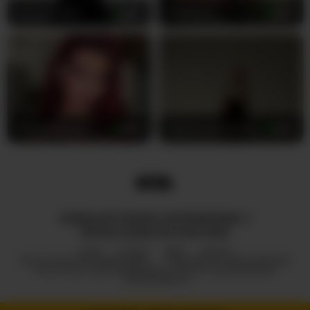
AlyonaKatya
27
Keylaone
23
RubyMistique
30
Olgaaaaaaaaaaaaaaaaaaaa
35
WSZELKIE PRAWA ZASTRZEŻONE ©
ROYALCAMSLIVE.COM 2026
HUB
O NAS
2257
DMCA
POLITYKA PRYWATNOŚCI
PROGRAM PARTNERSKI
POLITYKA ODPOWIEDZIALNEGO UJAWNIANIA
INFORMACJI