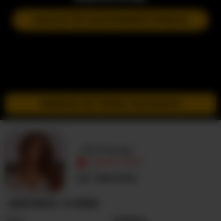
DOŁĄCZ DO NASTĘPNEGO POKAZU
PRZEJDŹ DO TRYBU INCOGNITO
-Anitaraj-
NIEAKTYWNY
Nieznany
-ANITARAJ- O MNIE
Seks
Kobieta