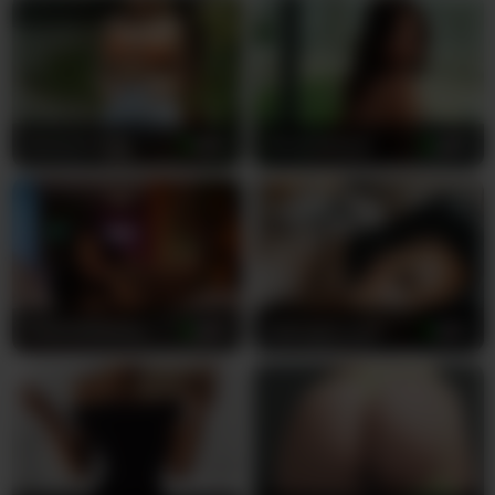
DoctorYangg
28
MirandaRaye
38
PalomaDelMar
23
Midnightrose11
26