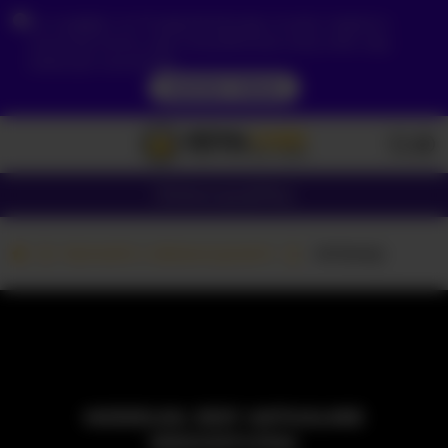
Ze względu na Twoją lokalizację, musisz najpierw
utworzyć konto, aby zweryfikować swój wiek, aby
zobaczyć zawartość.
DOSTĘP TERAZ
Dziewczyny
Pary
Kamerki z dziewczynami
-Anitaraj-
MODELKA JEST AKTUALNIE
NIEDOSTĘPNA