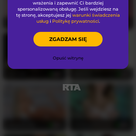
wrażenia i zapewnić Ci bardziej
spersonalizowaną obsługę. Jeśli wejdziesz na
tę stronę, akceptujesz jej
warunki świadczenia
usług
i
Politykę prywatności
.
Fox-sexi
29
MaevaRey
21
ZGADZAM SIĘ
Opuść witrynę
April_XO
54
BadDoll
21
adrianna_fox
46
UwUKalieRxUwU
28