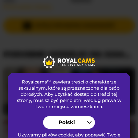
Przeczytaj więcej…
Języki Mówione
Angielski
,
Rosyjski
Kraj
Nieznany
WYŚLIJ PRYWATNĄ WIADOMOŚĆ
Wiek
30
PODOBNE MODELKI NA KAMERKACH
WYGLĄD
Włosy łonowe
Ogolona cipka
Preferencje seksualne
Biseksualny
Royalcams™ zawiera treści o charakterze
Narodowość
Kaukaski
seksualnym
, które są przeznaczone dla osób
dorosłych. Aby uzyskać dostęp do treści tej
Kolor oczu
Zielony
strony, musisz być pełnoletni według prawa w
Kolor włosów
Brunetka
Twoim miejscu zamieszkania.
Lilithcapri7
24
NicoleIris
28
Rozmiar biustu
średni
Polski
Używamy plików cookie, aby poprawić Twoje