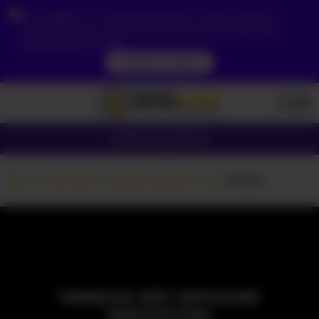
Ze względu na Twoją lokalizację, musisz najpierw
utworzyć konto, aby zweryfikować swój wiek, aby
zobaczyć zawartość.
DOSTĘP TERAZ
Dziewczyny
Pary
Kamerki z dziewczynami
-Arisha-
MODELKA JEST AKTUALNIE
NIEDOSTĘPNA