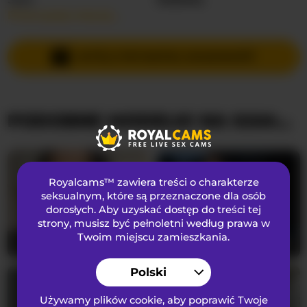
Przeczytaj więcej…
Języki Mówione
Rosyjski
,
Angielski
Kraj
Nieznany
WYŚLIJ PRYWATNĄ WIADOMOŚĆ
Wiek
18
PODOBNE MODELKI NA KAMERKACH
WYGLĄD
Włosy łonowe
Ogolona cipka
Preferencje seksualne
Heteroseksualny
Royalcams™ zawiera treści o charakterze
Narodowość
Kaukaski
seksualnym
, które są przeznaczone dla osób
dorosłych. Aby uzyskać dostęp do treści tej
Kolor oczu
Zielony
strony, musisz być pełnoletni według prawa w
Kolor włosów
Blondynka
Twoim miejscu zamieszkania.
Lilithcapri7
24
NicoleIris
28
Rozmiar biustu
Mały
Polski
Używamy plików cookie, aby poprawić Twoje