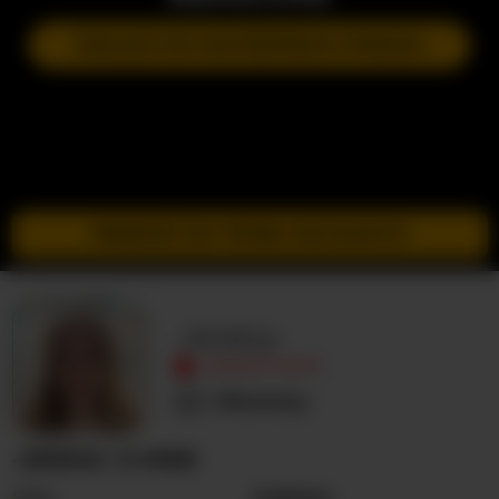
DOŁĄCZ DO NASTĘPNEGO POKAZU
PRZEJDŹ DO TRYBU INCOGNITO
-Arisha-
NIEAKTYWNY
Nieznany
-ARISHA- O MNIE
Seks
Kobieta