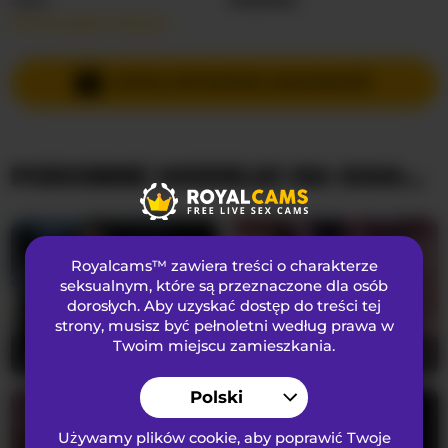
Przeczytaj więcej…
Języki Mówione
Rosyjski
Kraj
Nieznany
WYŚLIJ PRYWATNĄ WIADOMOŚĆ
Wiek
25
PODOBNE MODELKI NA KAMERKACH
WYGLĄD
Włosy łonowe
Ogolona cipka
Preferencje seksualne
Heteroseksualny
Royalcams™ zawiera treści o charakterze
Narodowość
Kaukaski
seksualnym
, które są przeznaczone dla osób
dorosłych. Aby uzyskać dostęp do treści tej
Kolor oczu
Zielony
strony, musisz być pełnoletni według prawa w
Kolor włosów
Blondynka
Twoim miejscu zamieszkania.
NicoleIris
28
Fox-sexi
29
Rozmiar biustu
średni
Polski
Używamy plików cookie, aby poprawić Twoje