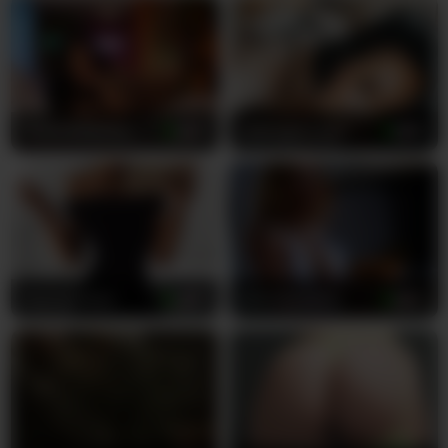
w piersiach. Jej heteroseksualna orientacja
oznacza, że dokładnie wie, co podnieca
mężczyzn, i mistrzowsko wykorzystuje tę wiedzę
do tworzenia intensywnych i głęboko osobistych
doświadczeń. Obserwuj, jak porusza swoim
wdzięcznym drobnym ciałem z przemyślaną
PalomaDelMar
23
Midnightrose11
26
uwodzicielskością, każdy gest został
zaprojektowany, aby rozpalić twoje najbardziej
skryte i głębokie fantazje. Jej gładka śnieżnobiała
skóra lśni w świetle kamer, a te urzekające
zielone oczy patrzą prosto na ciebie tak, jakby
występowała wyłącznie dla twojej osobistej
przyjemności.
AlyonaKatya
27
SiennaJayden
20
Mówi po rosyjsku głosem, który jest jednocześnie
słodki i zmysłowy, tworząc egzotyczną atmosferę
potęgującą każdą chwilę waszej komunikacji. Jej
całkowicie wygolone ciało zaprasza twoje
spojrzenie do odkrywania każdej krzywizny i
konturu bez żadnych zakłóceń. Niezależnie od