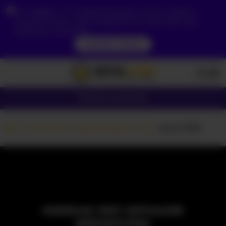
Ze względu na Twoją lokalizację, musisz najpierw
utworzyć konto, aby zweryfikować swój wiek, aby
zobaczyć zawartość.
DOSTĘP TERAZ
Dziewczyny
Pary
Kamerki z dziewczynami
-asumi356
MODELKA JEST AKTUALNIE
NIEDOSTĘPNA