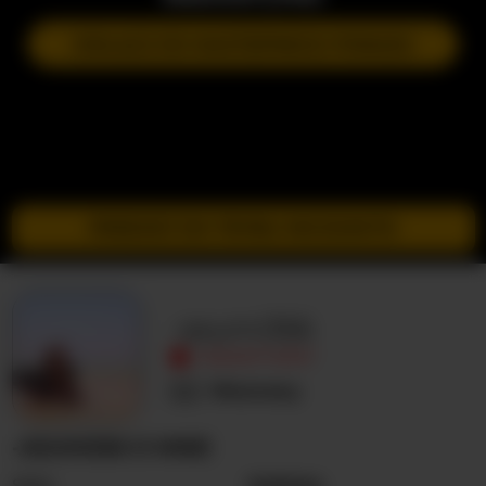
DOŁĄCZ DO NASTĘPNEGO POKAZU
PRZEJDŹ DO TRYBU INCOGNITO
-asumi356
NIEAKTYWNY
Nieznany
-ASUMI356 O MNIE
Seks
Kobieta