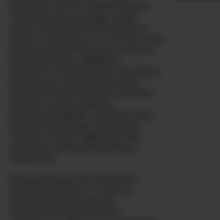
latynoska z Stanów Zjednoczonych
magnetycznie przyciąga uwagę
swoimi zmysłowymi kasztanowymi
włosami opadającymi na ramiona oraz
hipnotyzującymi brązowymi oczami,
które przenikają najgłębsze
zakamarki twoich fantazji. Jej drobna
sylwetka jest ozdobiona idealnie
ukształtowanymi piersiami średniej
wielkości, podczas gdy jej
perfekcyjnie gładko wygolona cipka
obiecuje niekończące się godziny
rozkoszy. Każda krągłość jej ciała
opowiada historię pasji gotowej
wybuchnąć.
Biegle posługuje się angielskim i
rosyjskim językiem, co czyni ją
doskonałą towarzyszką do
międzynarodowych fantazji