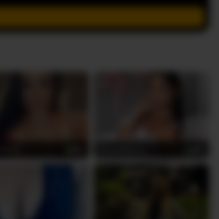
aXOXO
RachelTooms
34
18