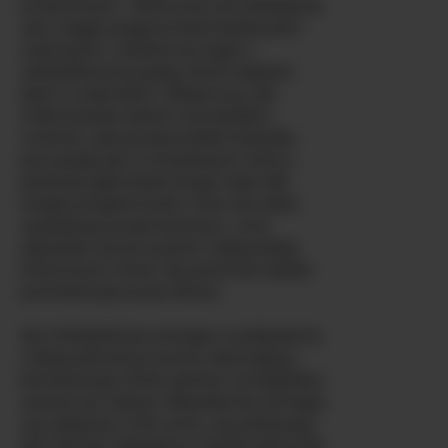
erotycznych. -BriannaLove dokładnie
wie, czego pragną heteroseksualni
mężczyźni, i dostarcza tego z
nieokiełznaną pasją, która zapiera
dech w piersiach. Obserwuj, jak
mistrzowsko drażni cię każdym
ruchem, jak jej latynoskie kształty
poruszają się w zmysłowym tańcu,
podczas gdy bada swoje ciało dla
twojej przyjemności. Ona nie tylko
występuje przed kamerą—ona
zaprasza cię do swoich najbardziej
intymnych chwil. Jej pewność siebie
promieniuje przez ekran.
Jej młodzieńcza energia w połączeniu
z seksualnością tworzy odurzającą
kombinację, która sprawi, że będziesz
wracać po więcej. Niezależnie od tego,
czy szepcze ci do ucha, czy pokazuje,
jak lubi być dotykana, każda sekunda