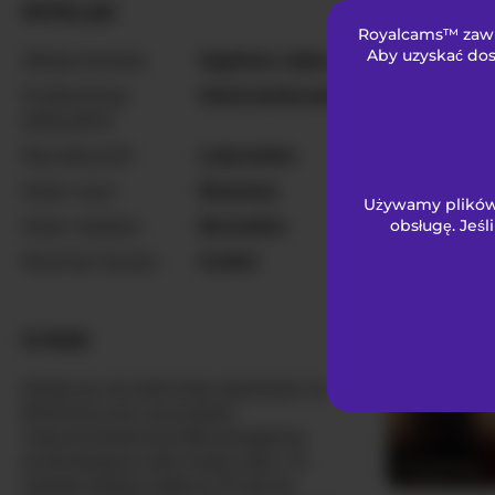
WYGLĄD
Royalcams™ zawie
AprilHill
Aby uzyskać dos
Włosy łonowe
Ogolona cipka
Preferencje
Heteroseksualny
seksualne
Narodowość
Latynoska
Kolor oczu
Brązowy
Używamy plików 
Kolor włosów
Brunetka
obsługę. Jeśl
HannaCeles
Rozmiar biustu
średni
O NAS
Kiedy po raz pierwszy spojrzysz na -
BriannaLove, poczujesz
natychmiastową falę pożądania
przenikającą całe twoje ciało. Ta
Anmazing
oszałamiająco piękna 27-letnia