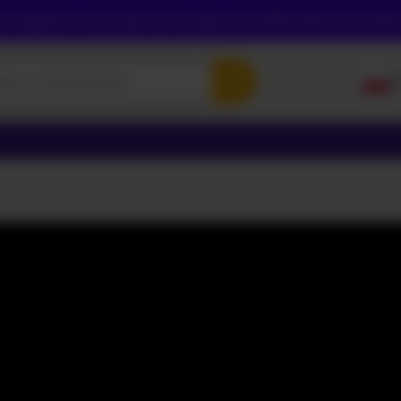
sz najpierw utworzyć konto, aby zweryfikować swój wiek,
P
E
P
Р
УК