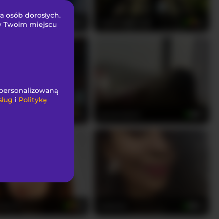
la osób dorosłych.
Jayyeb
VictoriaBennet
43
25
 w Twoim miejscu
spersonalizowaną
sług
i
Politykę
-223
annewayne
23
18
iller7
adablak
22
30