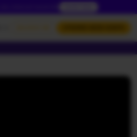
 aby zobaczyć zawartość.
DOSTĘP TERAZ
L
ZALOGUJ SIĘ
UTWÓRZ MOJE KONTO
NGLISH
OLSKI
УССКИЙ
РАЇНСЬКА