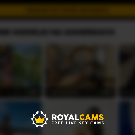
PRZEJDŹ DO TRYBU INCOGNITO
NE MODELKI NA KAMERKACH
FIXMYASSTOO
Ayan
41
68