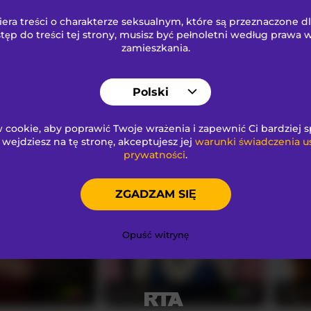
ra treści o charakterze seksualnym
, które są przeznaczone d
emily118
Saima
28
28
tęp do treści tej strony, musisz być pełnoletni według prawa
zamieszkania.
Polski
cookie, aby poprawić Twoje wrażenia i zapewnić Ci bardziej 
i wejdziesz na tę stronę, akceptujesz jej
warunki świadczenia u
prywatności
.
te
melissa-horney
Roma
23
21
ZGADZAM SIĘ
Opuść witrynę
Hannahot69
eva-m
23
37