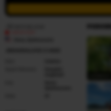
-BriannaLove
PODOB
NIEAKTYWNY
Stany Zjednoczone
-BRIANNALOVE O MNIE
Seks
Kobieta
Języki Mówione
Rosyjski
,
Angielski
XenaBloom
Kraj
Stany
Zjednoczone
Wiek
27