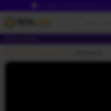
Ze względu na Twoją lokalizację, musi
Dziewczyny
Pary
Kamerki z dziewczynami
-BriannaLove