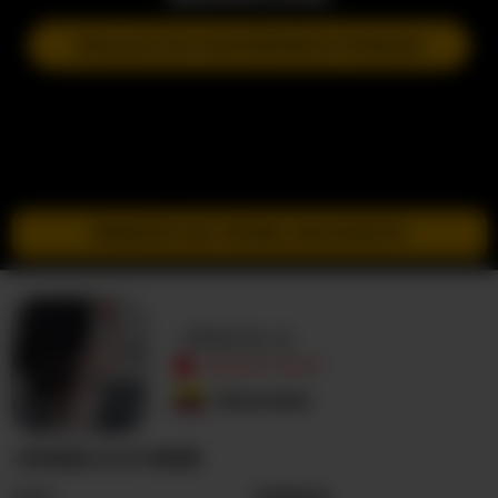
DOŁĄCZ DO NASTĘPNEGO POKAZU
PRZEJDŹ DO TRYBU INCOGNITO
-diana-a
NIEAKTYWNY
Kolumbia
-DIANA-A O MNIE
Seks
Kobieta