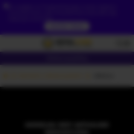
Ze względu na Twoją lokalizację, musisz najpierw
utworzyć konto, aby zweryfikować swój wiek, aby
zobaczyć zawartość.
DOSTĘP TERAZ
Dziewczyny
Pary
Kamerki z dziewczynami
-diana-a
MODELKA JEST AKTUALNIE
NIEDOSTĘPNA