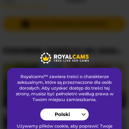
Przeczytaj więcej…
Języki Mówione
Hiszpański
,
Angielski
Kraj
Kolumbia
WYŚLIJ PRYWATNĄ WIADOMOŚĆ
Wiek
20
PODOBNE MODELKI NA KAMERKACH
WYGLĄD
Włosy łonowe
Ogolona cipka
Preferencje seksualne
Biseksualny
Royalcams™ zawiera treści o charakterze
Narodowość
Latynoska
seksualnym
, które są przeznaczone dla osób
dorosłych. Aby uzyskać dostęp do treści tej
Kolor oczu
Brązowy
strony, musisz być pełnoletni według prawa w
Kolor włosów
Brunetka
Twoim miejscu zamieszkania.
XenaBloom
41
FIXMYASSTOO
68
Rozmiar biustu
średni
Polski
Używamy plików cookie, aby poprawić Twoje