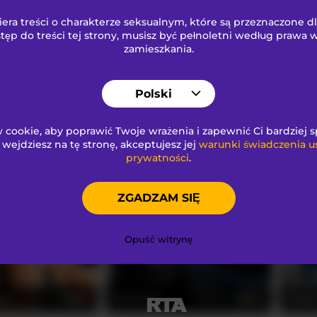
ra treści o charakterze seksualnym
, które są przeznaczone d
RosaInk
Lonel
18
19
tęp do treści tej strony, musisz być pełnoletni według prawa
zamieszkania.
Polski
cookie, aby poprawić Twoje wrażenia i zapewnić Ci bardziej 
i wejdziesz na tę stronę, akceptujesz jej
warunki świadczenia u
prywatności
.
TexasMommy
Docto
22
46
ZGADZAM SIĘ
Opuść witrynę
se
NicoleIris
Swee
30
28