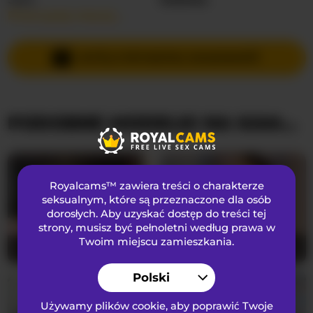
Przeczytaj więcej…
Języki Mówione
Rosyjski
,
Angielski
Kraj
Federacja Rosyjska
WYŚLIJ PRYWATNĄ WIADOMOŚĆ
Wiek
23
PODOBNE MODELKI NA KAMERKACH
WYGLĄD
Włosy łonowe
Ogolona cipka
Preferencje seksualne
Biseksualny
Royalcams™ zawiera treści o charakterze
Narodowość
Kaukaski
seksualnym
, które są przeznaczone dla osób
dorosłych. Aby uzyskać dostęp do treści tej
Kolor oczu
Zielony
strony, musisz być pełnoletni według prawa w
Kolor włosów
Brunetka
Twoim miejscu zamieszkania.
SerenaBFF
25
Hannakeyn
19
Rozmiar biustu
średni
Polski
Używamy plików cookie, aby poprawić Twoje