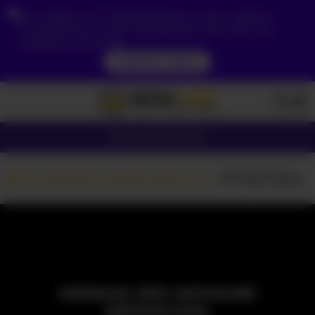
Ze względu na Twoją lokalizację, musisz najpierw
utworzyć konto, aby zweryfikować swój wiek, aby
zobaczyć zawartość.
DOSTĘP TERAZ
Dziewczyny
Pary
Kamerki z dziewczynami
-EmilyxGrasez-
MODELKA JEST AKTUALNIE
NIEDOSTĘPNA