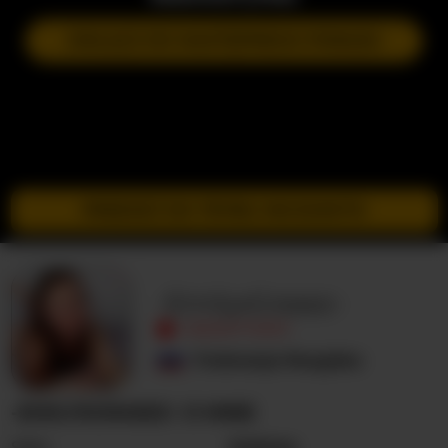
DOŁĄCZ DO NASTĘPNEGO POKAZU
PRZEJDŹ DO TRYBU INCOGNITO
-EmilyxGrasez-
NIEAKTYWNY
Federacja Rosyjska
-EMILYXGRASEZ- O MNIE
Seks
Kobieta