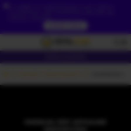
Ze względu na Twoją lokalizację, musisz najpierw
utworzyć konto, aby zweryfikować swój wiek, aby
zobaczyć zawartość.
DOSTĘP TERAZ
Dziewczyny
Pary
Kamerki z dziewczynami
-Guantanamera-
MODELKA JEST AKTUALNIE
NIEDOSTĘPNA