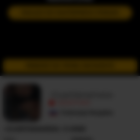
DOŁĄCZ DO NASTĘPNEGO POKAZU
PRZEJDŹ DO TRYBU INCOGNITO
-Guantanamera-
NIEAKTYWNY
Federacja Rosyjska
-GUANTANAMERA- O MNIE
Seks
Kobieta