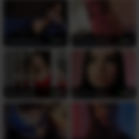
jakie tylko możesz sobie wyobrazić. -
Guantanamera- płynnie mówi po rosyjsku i
angielsku, gwarantując, że może szeptać
dokładnie to, co musisz usłyszeć w preferowanym
przez ciebie języku. Jako biseksualna performerka
mistrzowsko ożywia najbardziej różnorodne
GypsyRebellion
43
bubblybubbles
25
fantazje, niezależnie od tego, czy chcesz oglądać
ją z inną kobietą, czy cieszyć się jej niesamowicie
gorącymi solowymi występami. Jej drobna
sylwetka pięknie kontrastuje z hojnymi,
kuszącymi krągłościami, tworząc absolutnie
nieodpartą kombinację, która sprawia, że wracasz
po więcej.
ImKarolinaa
30
Crystal-Asya
20
Ona doskonale wie, jak pracować swoim ciałem
przed kamerą, rozumiejąc dokładnie, co
doprowadza cię do szaleństwa z
niepowstrzymanego pożądania. Każdy pokaz
staje się całkowicie niezapomnianym
doświadczeniem, gdy bada twoje najgłębsze i