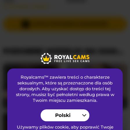
Przeczytaj więcej…
Języki Mówione
Rosyjski
,
Angielski
Kraj
Federacja Rosyjska
WYŚLIJ PRYWATNĄ WIADOMOŚĆ
Wiek
19
PODOBNE MODELKI NA KAMERKACH
WYGLĄD
Włosy łonowe
Ogolona cipka
Preferencje seksualne
Biseksualny
Royalcams™ zawiera treści o charakterze
Narodowość
Kaukaski
seksualnym
, które są przeznaczone dla osób
dorosłych. Aby uzyskać dostęp do treści tej
Kolor oczu
Zielony
strony, musisz być pełnoletni według prawa w
Kolor włosów
Blondynka
Twoim miejscu zamieszkania.
SerenaBFF
25
Hannakeyn
19
Rozmiar biustu
Duży
Polski
Używamy plików cookie, aby poprawić Twoje