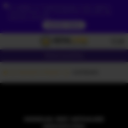
Ze względu na Twoją lokalizację, musisz najpierw
utworzyć konto, aby zweryfikować swój wiek, aby
zobaczyć zawartość.
DOSTĘP TERAZ
Dziewczyny
Pary
Kamerki z Parami
-KAPIBARA
MODELKA JEST AKTUALNIE
NIEDOSTĘPNA