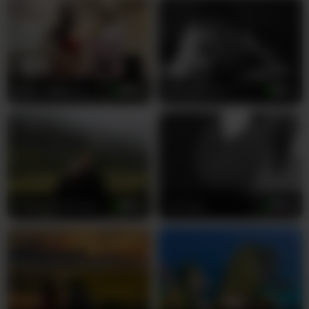
rozpala fantazje, o których istnieniu nawet nie
wiedziałeś. Dokładnie wiedzą, jak drażnić,
sprawiać przyjemność i dostarczać
niezapomnianych występów, które pozostawią cię
bez tchu i spragnionego jeszcze więcej. Czy to
namiętne odkrywanie swoich ciał z niesamowitą
Wearedesires
20
NaughtyDuo
22
intensywnością, czy zaproszenie cię do ich
najbardziej intymnych chwil bliskości, każdy
pokaz to podróż w absolutny ekstazę. Ich biała
skóra świeci pod światłami kamery, gdy poruszają
się razem w doskonałej harmonii, tworząc sceny,
które będą odtwarzać się w twojej wyobraźni
długo po zakończeniu pokazu.
CherryAndAndy
23
Tomsan
29
Nie przegap swojej szansy, aby doświadczyć
surowej, niefiltrowanej pasji, którą może
zapewnić tylko ta rosyjska para. Dołącz do ich
prywatnego pokoju już teraz i pozwól im spełnić
każdą fantazję, o której marzyłeś. Twoja
satysfakcja to ich najwyższa przyjemność, a oni