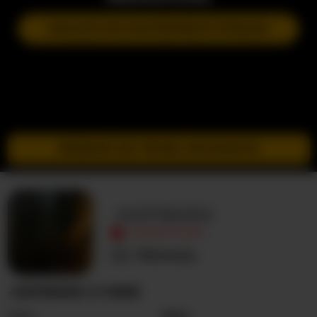
DOŁĄCZ DO NASTĘPNEGO POKAZU
PRZEJDŹ DO TRYBU INCOGNITO
-KAPIBARA
NIEAKTYWNY
Nieznany
-KAPIBARA O MNIE
Seks
Para