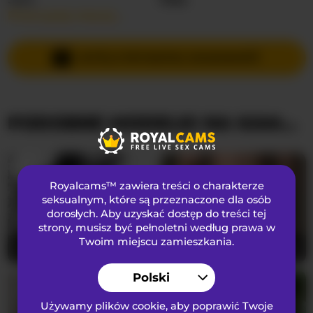
Przeczytaj więcej…
Języki Mówione
Rosyjski
Kraj
Nieznany
WYŚLIJ PRYWATNĄ WIADOMOŚĆ
Wiek
23
PODOBNE MODELKI NA KAMERKACH
WYGLĄD
Włosy łonowe
Ogolona cipka
Preferencje seksualne
Biseksualny
Royalcams™ zawiera treści o charakterze
Narodowość
Kaukaski
seksualnym
, które są przeznaczone dla osób
dorosłych. Aby uzyskać dostęp do treści tej
Kolor oczu
Brązowy
strony, musisz być pełnoletni według prawa w
Kolor włosów
Brunetka
Twoim miejscu zamieszkania.
SugarKiss
21
twofiresouls
23
Rozmiar biustu
średni
Polski
Używamy plików cookie, aby poprawić Twoje