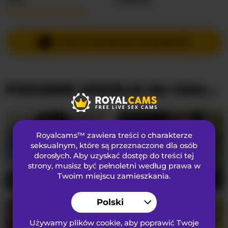
Przeczytaj więcej…
Języki Mówione
Rosyjski
,
Angielski
Kraj
Nieznany
WYŚLIJ PRYWATNĄ WIADOMOŚĆ
Wiek
20
PODOBNE MODELKI NA KAMERKACH
WYGLĄD
Włosy łonowe
Ogolona cipka
Preferencje seksualne
Heteroseksualny
Royalcams™ zawiera treści o charakterze
Narodowość
Kaukaski
seksualnym
, które są przeznaczone dla osób
dorosłych. Aby uzyskać dostęp do treści tej
Kolor oczu
Zielony
strony, musisz być pełnoletni według prawa w
Kolor włosów
Brunetka
Twoim miejscu zamieszkania.
Blaze_Onn1
39
DoctorYangg
28
Rozmiar biustu
Mały
Polski
Używamy plików cookie, aby poprawić Twoje