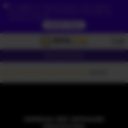
Ze względu na Twoją lokalizację, musisz najpierw
utworzyć konto, aby zweryfikować swój wiek, aby
zobaczyć zawartość.
DOSTĘP TERAZ
Dziewczyny
Pary
Kamerki z dziewczynami
-Karina-
MODELKA JEST AKTUALNIE
NIEDOSTĘPNA