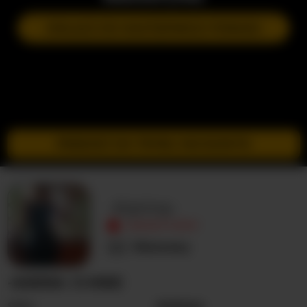
DOŁĄCZ DO NASTĘPNEGO POKAZU
PRZEJDŹ DO TRYBU INCOGNITO
-Karina-
NIEAKTYWNY
Nieznany
-KARINA- O MNIE
Seks
Kobieta