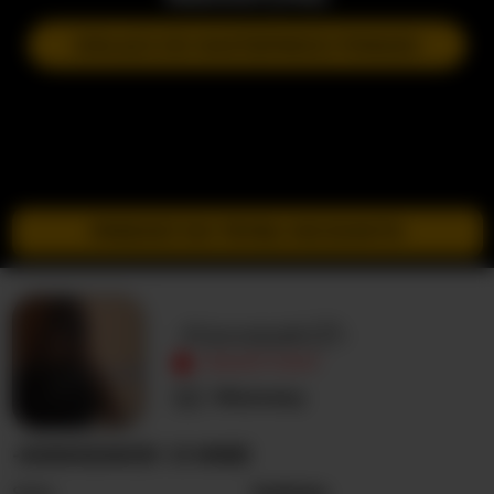
DOŁĄCZ DO NASTĘPNEGO POKAZU
PRZEJDŹ DO TRYBU INCOGNITO
-Kawasaki21-
NIEAKTYWNY
Nieznany
-KAWASAKI21- O MNIE
Seks
Kobieta