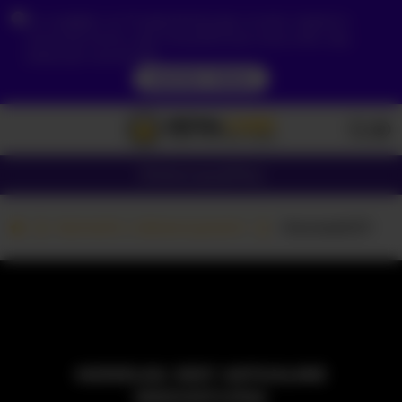
Ze względu na Twoją lokalizację, musisz najpierw
utworzyć konto, aby zweryfikować swój wiek, aby
zobaczyć zawartość.
DOSTĘP TERAZ
Dziewczyny
Pary
Kamerki z dziewczynami
-Kawasaki21-
MODELKA JEST AKTUALNIE
NIEDOSTĘPNA