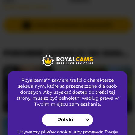
Przeczytaj więcej…
Języki Mówione
Hiszpański
Kraj
Nieznany
WYŚLIJ PRYWATNĄ WIADOMOŚĆ
Wiek
21
PODOBNE MODELKI NA KAMERKACH
WYGLĄD
Włosy łonowe
Ogolona cipka
Preferencje seksualne
Biseksualny
Royalcams™ zawiera treści o charakterze
Narodowość
Latynoska
seksualnym
, które są przeznaczone dla osób
dorosłych. Aby uzyskać dostęp do treści tej
Kolor oczu
Brązowy
strony, musisz być pełnoletni według prawa w
Kolor włosów
Brunetka
Twoim miejscu zamieszkania.
Juicyteacher85
39
XenaBloom
41
Rozmiar biustu
Mały
Polski
Używamy plików cookie, aby poprawić Twoje