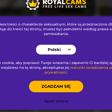
nudevelvet
Quee
19
23
ra treści o charakterze seksualnym
, które są przeznaczone d
tęp do treści tej strony, musisz być pełnoletni według prawa
zamieszkania.
Polski
naia-blesed
curv
21
22
cookie, aby poprawić Twoje wrażenia i zapewnić Ci bardziej 
i wejdziesz na tę stronę, akceptujesz jej
warunki świadczenia u
prywatności
.
ZGADZAM SIĘ
Opuść witrynę
y
anukabamby
Kitty
20
21