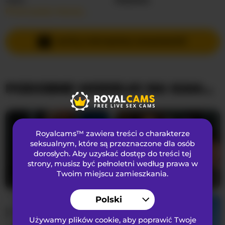
Przeczytaj więcej…
Języki Mówione
Rosyjski
,
Francuski
Kraj
Ukraina
WYŚLIJ PRYWATNĄ WIADOMOŚĆ
Wiek
26
PODOBNE MODELKI NA KAMERKACH
WYGLĄD
Włosy łonowe
Ogolona cipka
Preferencje seksualne
Biseksualny
Royalcams™ zawiera treści o charakterze
Narodowość
Kaukaski
seksualnym
, które są przeznaczone dla osób
dorosłych. Aby uzyskać dostęp do treści tej
Kolor oczu
Zielony
strony, musisz być pełnoletni według prawa w
Kolor włosów
Brunetka
Twoim miejscu zamieszkania.
LaraBrynn
23
BettyVelvet
23
Rozmiar biustu
Mały
Polski
Używamy plików cookie, aby poprawić Twoje