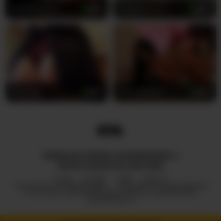
GoldieMaren
21
Classy4uuuu
32
DixiLifee
22
SonyaStorm
23
WSZELKIE PRAWA ZASTRZEŻONE ©
ROYALCAMSLIVE.COM 2026
HUB
O NAS
2257
DMCA
POLITYKA PRYWATNOŚCI
PROGRAM PARTNERSKI
POLITYKA ODPOWIEDZIALNEGO UJAWNIANIA
INFORMACJI