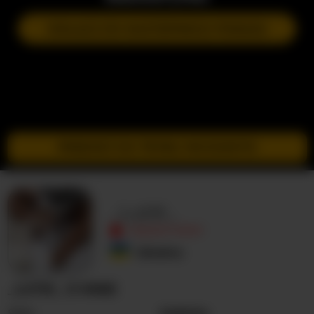
DOŁĄCZ DO NASTĘPNEGO POKAZU
PRZEJDŹ DO TRYBU INCOGNITO
_LutiK_
NIEAKTYWNY
Ukraina
_LUTIK_ O MNIE
Seks
Kobieta