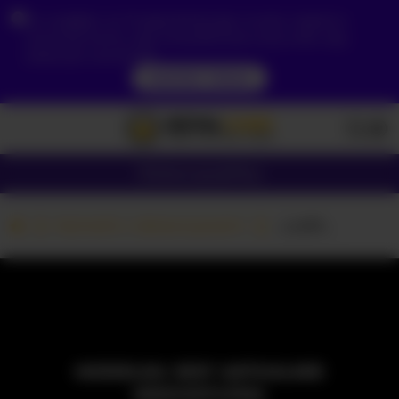
Ze względu na Twoją lokalizację, musisz najpierw
utworzyć konto, aby zweryfikować swój wiek, aby
zobaczyć zawartość.
DOSTĘP TERAZ
Dziewczyny
Pary
Kamerki z dziewczynami
_LutiK_
MODELKA JEST AKTUALNIE
NIEDOSTĘPNA