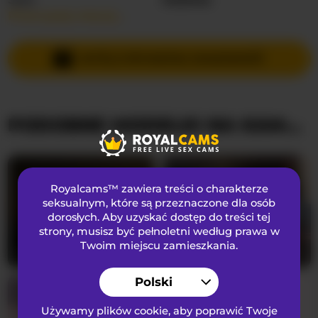
Przeczytaj więcej…
Języki Mówione
Rosyjski
,
Angielski
Kraj
Nieznany
WYŚLIJ PRYWATNĄ WIADOMOŚĆ
Wiek
19
PODOBNE MODELKI NA KAMERKACH
WYGLĄD
Włosy łonowe
Ogolona cipka
Preferencje seksualne
Biseksualny
Royalcams™ zawiera treści o charakterze
Narodowość
Kaukaski
seksualnym
, które są przeznaczone dla osób
dorosłych. Aby uzyskać dostęp do treści tej
Kolor oczu
Szary
strony, musisz być pełnoletni według prawa w
Kolor włosów
Brunetka
Twoim miejscu zamieszkania.
maddyluxe
22
SerenaBFF
25
Rozmiar biustu
średni
Polski
Używamy plików cookie, aby poprawić Twoje