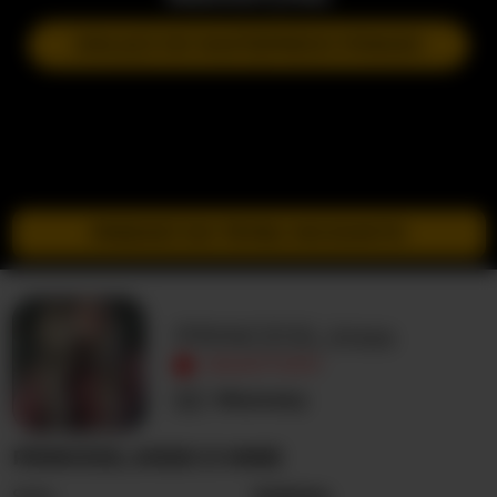
DOŁĄCZ DO NASTĘPNEGO POKAZU
PRZEJDŹ DO TRYBU INCOGNITO
PRINCESS_kisss
NIEAKTYWNY
Nieznany
PRINCESS_KISSS O MNIE
Seks
Kobieta