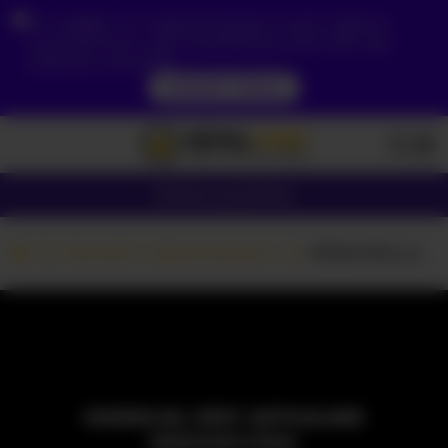
Ze względu na Twoją lokalizację, musisz najpierw
utworzyć konto, aby zweryfikować swój wiek, aby
zobaczyć zawartość.
DOSTĘP TERAZ
Dziewczyny
Pary
Kamerki z dziewczynami
PRINCESS_kisss
MODELKA JEST AKTUALNIE
NIEDOSTĘPNA