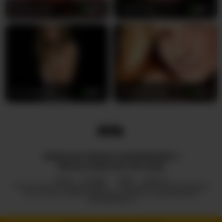
EmberSkye
28
TheDime
47
PrincessScar
29
subSinderley
37
WSZELKIE PRAWA ZASTRZEŻONE ©
ROYALCAMSLIVE.COM 2026
HUB
O NAS
2257
DMCA
POLITYKA PRYWATNOŚCI
PROGRAM PARTNERSKI
POLITYKA ODPOWIEDZIALNEGO UJAWNIANIA
INFORMACJI