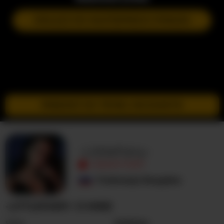
DOŁĄCZ DO NASTĘPNEGO POKAZU
PRZEJDŹ DO TRYBU INCOGNITO
-LittleFairy-
NIEAKTYWNY
Federacja Rosyjska
-LITTLEFAIRY- O MNIE
Seks
Kobieta