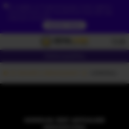
Ze względu na Twoją lokalizację, musisz najpierw
utworzyć konto, aby zweryfikować swój wiek, aby
zobaczyć zawartość.
DOSTĘP TERAZ
Dziewczyny
Pary
Kamerki z dziewczynami
-LittleFairy-
MODELKA JEST AKTUALNIE
NIEDOSTĘPNA