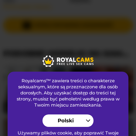
Przeczytaj więcej…
Języki Mówione
Rosyjski
Kraj
Federacja Rosyjska
WYŚLIJ PRYWATNĄ WIADOMOŚĆ
Wiek
22
PODOBNE MODELKI NA KAMERKACH
WYGLĄD
Włosy łonowe
Ogolona cipka
Preferencje seksualne
Biseksualny
Royalcams™ zawiera treści o charakterze
Narodowość
Kaukaski
seksualnym
, które są przeznaczone dla osób
dorosłych. Aby uzyskać dostęp do treści tej
Kolor oczu
Zielony
strony, musisz być pełnoletni według prawa w
Kolor włosów
Brunetka
Twoim miejscu zamieszkania.
RavennaDArcy
22
CamillaStarrX
34
Rozmiar biustu
Mały
Polski
Używamy plików cookie, aby poprawić Twoje