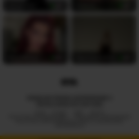
AlyonaKatya
27
Keylaone
23
RubyMistique
30
Olgaaaaaaaaaaaaaaaaaaaa
35
WSZELKIE PRAWA ZASTRZEŻONE ©
ROYALCAMSLIVE.COM 2026
HUB
O NAS
2257
DMCA
POLITYKA PRYWATNOŚCI
PROGRAM PARTNERSKI
POLITYKA ODPOWIEDZIALNEGO UJAWNIANIA
INFORMACJI