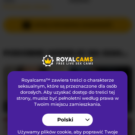
Przeczytaj więcej…
Języki Mówione
Rosyjski
Kraj
Nieznany
WYŚLIJ PRYWATNĄ WIADOMOŚĆ
Wiek
23
PODOBNE MODELKI NA KAMERKACH
WYGLĄD
Włosy łonowe
Ogolona cipka
Preferencje seksualne
Biseksualny
Royalcams™ zawiera treści o charakterze
Narodowość
Kaukaski
seksualnym
, które są przeznaczone dla osób
dorosłych. Aby uzyskać dostęp do treści tej
Kolor oczu
Niebieski
strony, musisz być pełnoletni według prawa w
Kolor włosów
Brunetka
Twoim miejscu zamieszkania.
Lilithcapri7
24
NicoleIris
28
Rozmiar biustu
średni
Polski
Używamy plików cookie, aby poprawić Twoje