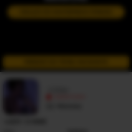
DOŁĄCZ DO NASTĘPNEGO POKAZU
PRZEJDŹ DO TRYBU INCOGNITO
-Lizzy-
NIEAKTYWNY
Nieznany
-LIZZY- O MNIE
Seks
Kobieta