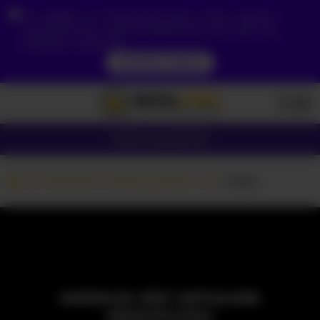
Ze względu na Twoją lokalizację, musisz najpierw
utworzyć konto, aby zweryfikować swój wiek, aby
zobaczyć zawartość.
DOSTĘP TERAZ
Dziewczyny
Pary
Kamerki z dziewczynami
-Lizzy-
MODELKA JEST AKTUALNIE
NIEDOSTĘPNA