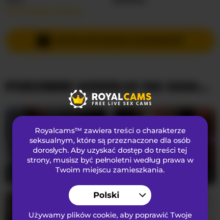
Przeczytaj więcej…
Języki Mówione
Rosyjski
Kraj
Federacja Rosyjska
WYŚLIJ PRYWATNĄ WIADOMOŚĆ
Wiek
25
PODOBNE MODELKI NA KAMERKACH
WYGLĄD
Włosy łonowe
Ogolona cipka
Preferencje seksualne
Heteroseksualny
Royalcams™ zawiera treści o charakterze
Narodowość
Kaukaski
seksualnym
, które są przeznaczone dla osób
dorosłych. Aby uzyskać dostęp do treści tej
Kolor oczu
Brązowy
strony, musisz być pełnoletni według prawa w
Kolor włosów
Brunetka
Twoim miejscu zamieszkania.
SiennaJayden
20
LucyyRosse
23
Rozmiar biustu
średni
Polski
Używamy plików cookie, aby poprawić Twoje