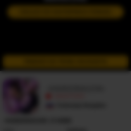
DOŁĄCZ DO NASTĘPNEGO POKAZU
PRZEJDŹ DO TRYBU INCOGNITO
-MARIDRAGON-
NIEAKTYWNY
Federacja Rosyjska
-MARIDRAGON- O MNIE
Seks
Kobieta