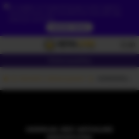
Ze względu na Twoją lokalizację, musisz najpierw
utworzyć konto, aby zweryfikować swój wiek, aby
zobaczyć zawartość.
DOSTĘP TERAZ
Dziewczyny
Pary
Kamerki z dziewczynami
-MARIDRAGON-
MODELKA JEST AKTUALNIE
NIEDOSTĘPNA