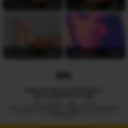
Alexxxaaa
36
SouthernElle
40
adrianna_fox
46
BMFjolene22
40
WSZELKIE PRAWA ZASTRZEŻONE ©
ROYALCAMSLIVE.COM 2026
HUB
O NAS
2257
DMCA
POLITYKA PRYWATNOŚCI
PROGRAM PARTNERSKI
POLITYKA ODPOWIEDZIALNEGO UJAWNIANIA
INFORMACJI