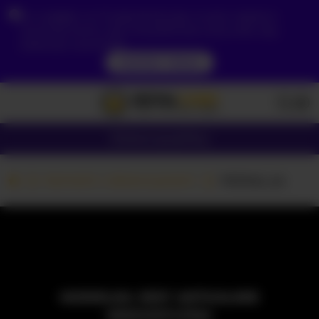
Ze względu na Twoją lokalizację, musisz najpierw
utworzyć konto, aby zweryfikować swój wiek, aby
zobaczyć zawartość.
DOSTĘP TERAZ
Dziewczyny
Pary
Kamerki z dziewczynami
Melissa_aa
MODELKA JEST AKTUALNIE
NIEDOSTĘPNA