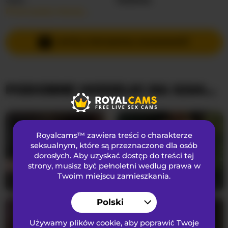
Przeczytaj więcej…
Języki Mówione
Rosyjski
Kraj
Nieznany
WYŚLIJ PRYWATNĄ WIADOMOŚĆ
Wiek
20
PODOBNE MODELKI NA KAMERKACH
WYGLĄD
Włosy łonowe
Ogolona cipka
Preferencje seksualne
Biseksualny
Royalcams™ zawiera treści o charakterze
Narodowość
Kaukaski
seksualnym
, które są przeznaczone dla osób
dorosłych. Aby uzyskać dostęp do treści tej
Kolor oczu
Niebieski
strony, musisz być pełnoletni według prawa w
Kolor włosów
Blondynka
Twoim miejscu zamieszkania.
SerenaBFF
25
DoctorYangg
28
Rozmiar biustu
średni
Polski
Używamy plików cookie, aby poprawić Twoje