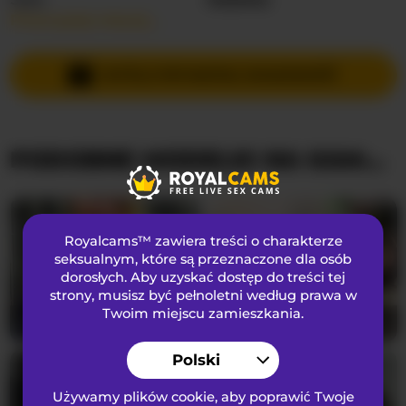
Przeczytaj więcej…
Języki Mówione
Rosyjski
,
Angielski
Kraj
Niemcy
WYŚLIJ PRYWATNĄ WIADOMOŚĆ
Wiek
25
PODOBNE MODELKI NA KAMERKACH
WYGLĄD
Włosy łonowe
Ogolona cipka
Preferencje seksualne
Biseksualny
Royalcams™ zawiera treści o charakterze
Narodowość
Kaukaski
seksualnym
, które są przeznaczone dla osób
dorosłych. Aby uzyskać dostęp do treści tej
Kolor oczu
Zielony
strony, musisz być pełnoletni według prawa w
Kolor włosów
Brunetka
Twoim miejscu zamieszkania.
RileyLogan
37
VioletBaby
36
Rozmiar biustu
Duży
Polski
Używamy plików cookie, aby poprawić Twoje