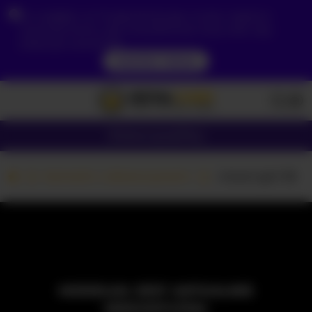
Ze względu na Twoją lokalizację, musisz najpierw
utworzyć konto, aby zweryfikować swój wiek, aby
zobaczyć zawartość.
DOSTĘP TERAZ
Dziewczyny
Pary
Kamerki z dziewczynami
-moon-girl-18
MODELKA JEST AKTUALNIE
NIEDOSTĘPNA