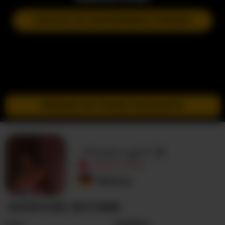
DOŁĄCZ DO NASTĘPNEGO POKAZU
PRZEJDŹ DO TRYBU INCOGNITO
-moon-girl-18
NIEAKTYWNY
Niemcy
-MOON-GIRL-18 O MNIE
Seks
Kobieta