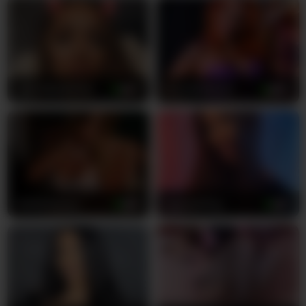
śladu. Jej śnieżnobiała kaukaska skóra świeci pod
jasnymi światłami studia, podczas gdy ona drażni
i uwodzi cię, rozmawiając po rosyjsku i angielsku
głosem, który dosłownie ociekа czystym
uwodzeniem. Obserwuj, jak jej luksusowe
kasztanowe włosy opadają na wspaniałe duże
_JenniferBomb
27
CamillaStarrX
34
cycki, tworząc wizualną ucztę, która pozostawi cię
całkowicie bez tchu. Ona dokładnie wie, jak
poruszać swoim drobnym ciałem, aby
doprowadzić cię do szaleństwa z pożądania,
niezależnie od tego, czy bada swoją kobiecą
stronę, czy cieszy się pociągiem do mężczyzn i
kobiet jednocześnie.
GoldieMaren
21
KyssaraPlay
21
-moon-girl-18 to nie tylko kolejna modelka
kamerki internetowej — ona jest twoją absolutną
fantazją ucieleśnioną w prawdziwym życiu. Jej
przeszywające zielone oczy patrzą wprost w
kamerę tak, jakby widziała na wskroś twoje
najgłębsze i najbardziej sekretne pragnienia.