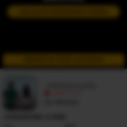
DOŁĄCZ DO NASTĘPNEGO POKAZU
PRZEJDŹ DO TRYBU INCOGNITO
-PARAMOURS-
NIEAKTYWNY
Nieznany
-PARAMOURS- O MNIE
Seks
Para