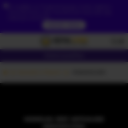
Ze względu na Twoją lokalizację, musisz najpierw
utworzyć konto, aby zweryfikować swój wiek, aby
zobaczyć zawartość.
DOSTĘP TERAZ
Dziewczyny
Pary
Kamerki z Parami
-PARAMOURS-
MODELKA JEST AKTUALNIE
NIEDOSTĘPNA