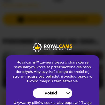
Przeczytaj więcej…
Języki Mówione
Rosyjski
Kraj
Nieznany
WYŚLIJ PRYWATNĄ WIADOMOŚĆ
Wiek
25
PODOBNE MODELKI NA KAMERKACH
WYGLĄD
Włosy łonowe
przystrzyżona cipka
Preferencje seksualne
Biseksualny
Royalcams™ zawiera treści o charakterze
Narodowość
Kaukaski
seksualnym
, które są przeznaczone dla osób
dorosłych. Aby uzyskać dostęp do treści tej
Kolor oczu
Brązowy
strony, musisz być pełnoletni według prawa w
Kolor włosów
Brunetka
Twoim miejscu zamieszkania.
vattttaaa
20
xFOXx10
25
Rozmiar biustu
średni
Polski
Używamy plików cookie, aby poprawić Twoje