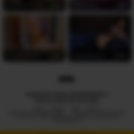
prywatnego pokoju już teraz i odkryj, dlaczego -
ALICETHICCPEACH
28
fetishslut4u
31
Queen-Margo- jest tą fantazją, której szukałeś
przez całe swoje życie.
AmericnBarbie
29
GypsyRebellion
43
WSZELKIE PRAWA ZASTRZEŻONE ©
ROYALCAMSLIVE.COM 2026
HUB
O NAS
2257
DMCA
POLITYKA PRYWATNOŚCI
PROGRAM PARTNERSKI
POLITYKA ODPOWIEDZIALNEGO UJAWNIANIA
INFORMACJI