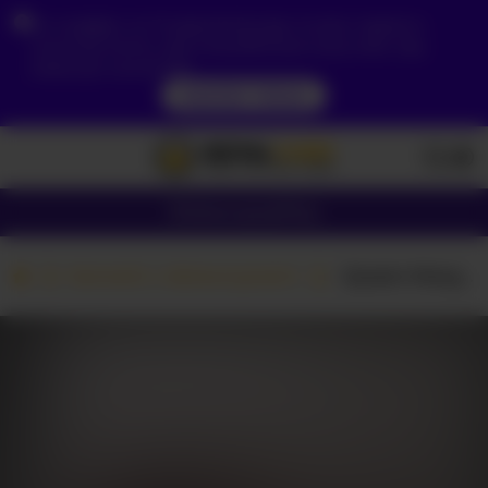
Ze względu na Twoją lokalizację, musisz najpierw
utworzyć konto, aby zweryfikować swój wiek, aby
zobaczyć zawartość.
DOSTĘP TERAZ
Dziewczyny
Pary
Kamerki z dziewczynami
-Queen-Margo-
ROZPOCZNIJ SWOJĄ
KAMERĘ