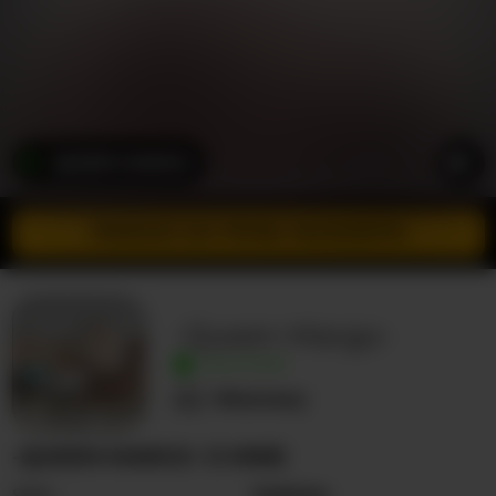
-QUEEN-MARGO-
PRZEJDŹ DO TRYBU INCOGNITO
-Queen-Margo-
NA ŻYWO
Nieznany
-QUEEN-MARGO- O MNIE
Seks
Kobieta