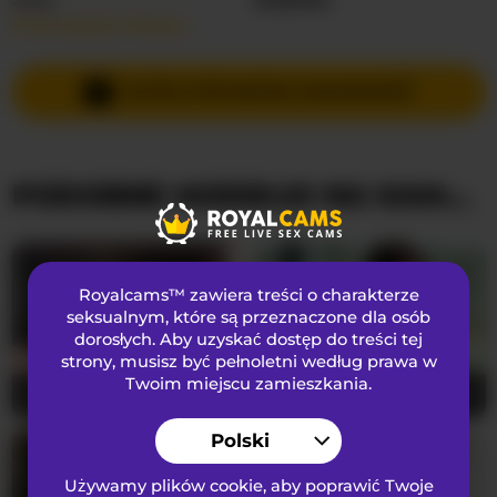
Przeczytaj więcej…
Języki Mówione
Rosyjski
,
Angielski
Kraj
Nieznany
WYŚLIJ PRYWATNĄ WIADOMOŚĆ
Wiek
43
PODOBNE MODELKI NA KAMERKACH
WYGLĄD
Włosy łonowe
Ogolona cipka
Preferencje seksualne
Heteroseksualny
Royalcams™ zawiera treści o charakterze
Narodowość
Kaukaski
seksualnym
, które są przeznaczone dla osób
dorosłych. Aby uzyskać dostęp do treści tej
Kolor oczu
Niebieski
strony, musisz być pełnoletni według prawa w
Kolor włosów
Blondynka
Twoim miejscu zamieszkania.
SerenaBFF
25
MirandaRaye
38
Rozmiar biustu
Mały
Polski
Używamy plików cookie, aby poprawić Twoje