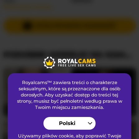
Przeczytaj więcej…
Języki Mówione
Rosyjski
,
Angielski
Kraj
Holandia
WYŚLIJ PRYWATNĄ WIADOMOŚĆ
Wiek
18
PODOBNE MODELKI NA KAMERKACH
WYGLĄD
Włosy łonowe
przystrzyżona cipka
Preferencje seksualne
Biseksualny
Royalcams™ zawiera treści o charakterze
Narodowość
Kaukaski
seksualnym
, które są przeznaczone dla osób
dorosłych. Aby uzyskać dostęp do treści tej
Kolor oczu
Brązowy
strony, musisz być pełnoletni według prawa w
Kolor włosów
Brunetka
Twoim miejscu zamieszkania.
Lilithcapri7
24
arianatattoos
23
Rozmiar biustu
średni
Polski
Używamy plików cookie, aby poprawić Twoje