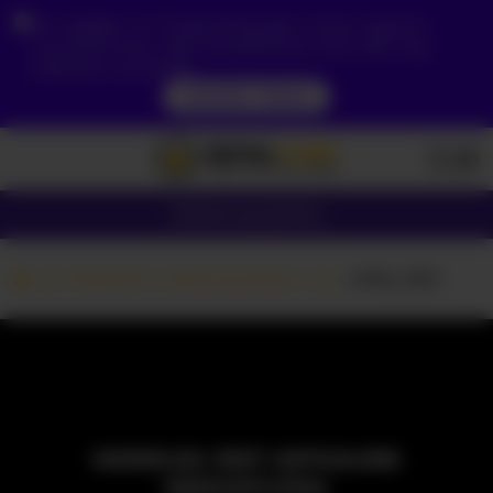
Ze względu na Twoją lokalizację, musisz najpierw
utworzyć konto, aby zweryfikować swój wiek, aby
zobaczyć zawartość.
DOSTĘP TERAZ
Dziewczyny
Pary
Kamerki z dziewczynami
_Vikki_SEX
MODELKA JEST AKTUALNIE
NIEDOSTĘPNA