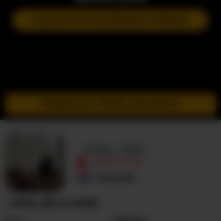
DOŁĄCZ DO NASTĘPNEGO POKAZU
PRZEJDŹ DO TRYBU INCOGNITO
_Vikki_SEX
NIEAKTYWNY
Holandia
_VIKKI_SEX O MNIE
Seks
Kobieta