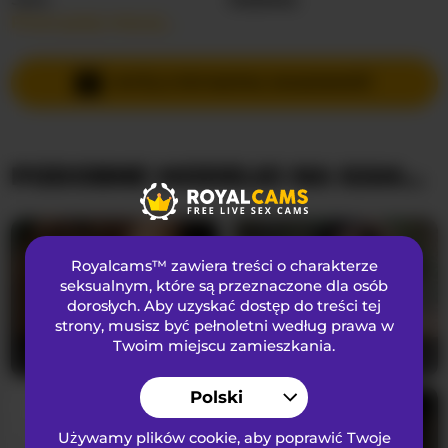
Przeczytaj więcej…
Języki Mówione
Angielski
,
Hiszpański
Kraj
Nieznany
WYŚLIJ PRYWATNĄ WIADOMOŚĆ
Wiek
41
PODOBNE MODELKI NA KAMERKACH
WYGLĄD
Włosy łonowe
Ogolona cipka
Preferencje seksualne
Biseksualny
Royalcams™ zawiera treści o charakterze
Narodowość
Czarnoskóry
seksualnym
, które są przeznaczone dla osób
dorosłych. Aby uzyskać dostęp do treści tej
Kolor oczu
Brązowy
strony, musisz być pełnoletni według prawa w
Kolor włosów
Brunetka
Twoim miejscu zamieszkania.
loreen
22
miss-cathy
23
Rozmiar biustu
Duży
Polski
Używamy plików cookie, aby poprawić Twoje