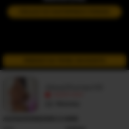
DOŁĄCZ DO NASTĘPNEGO POKAZU
PRZEJDŹ DO TRYBU INCOGNITO
AlexaJhonson10
NIEAKTYWNY
Nieznany
ALEXAJHONSON10 O MNIE
Seks
Kobieta