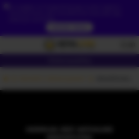
Ze względu na Twoją lokalizację, musisz najpierw
utworzyć konto, aby zweryfikować swój wiek, aby
zobaczyć zawartość.
DOSTĘP TERAZ
Dziewczyny
Pary
Kamerki z dziewczynami
AlexaJhonson10
MODELKA JEST AKTUALNIE
NIEDOSTĘPNA