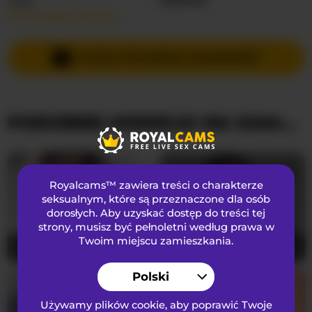
Przeczytaj więcej…
Języki Mówione
Angielski
Kraj
Polska
WYŚLIJ PRYWATNĄ WIADOMOŚĆ
Wiek
20
PODOBNE MODELKI NA KAMERKACH
WYGLĄD
Włosy łonowe
Ogolona cipka
Preferencje seksualne
Biseksualny
Royalcams™ zawiera treści o charakterze
Narodowość
Kaukaski
seksualnym
, które są przeznaczone dla osób
dorosłych. Aby uzyskać dostęp do treści tej
Kolor oczu
Brązowy
strony, musisz być pełnoletni według prawa w
Kolor włosów
Brunetka
Twoim miejscu zamieszkania.
evellineeva1
24
Cutie-V97
22
Rozmiar biustu
średni
Polski
Używamy plików cookie, aby poprawić Twoje