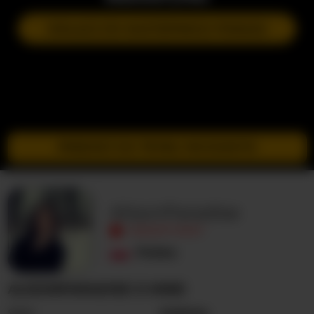
DOŁĄCZ DO NASTĘPNEGO POKAZU
PRZEJDŹ DO TRYBU INCOGNITO
AlisonParadise
NIEAKTYWNY
Polska
ALISONPARADISE O MNIE
Seks
Kobieta