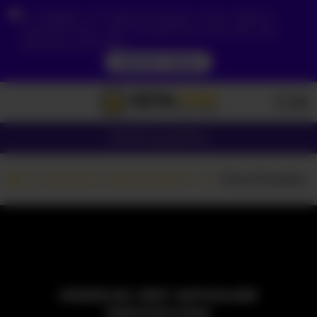
Ze względu na Twoją lokalizację, musisz najpierw
utworzyć konto, aby zweryfikować swój wiek, aby
zobaczyć zawartość.
DOSTĘP TERAZ
Dziewczyny
Pary
Kamerki z dziewczynami
AlisonParadise
MODELKA JEST AKTUALNIE
NIEDOSTĘPNA