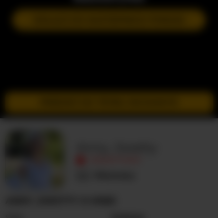
DOŁĄCZ DO NASTĘPNEGO POKAZU
PRZEJDŹ DO TRYBU INCOGNITO
Anny_Swetty
NIEAKTYWNY
Nieznany
ANNY_SWETTY O MNIE
Seks
Kobieta