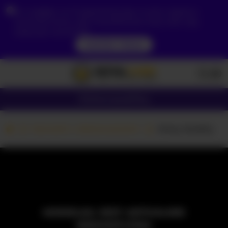
Ze względu na Twoją lokalizację, musisz najpierw
utworzyć konto, aby zweryfikować swój wiek, aby
zobaczyć zawartość.
DOSTĘP TERAZ
Dziewczyny
Pary
Kamerki z dziewczynami
Anny_Swetty
MODELKA JEST AKTUALNIE
NIEDOSTĘPNA