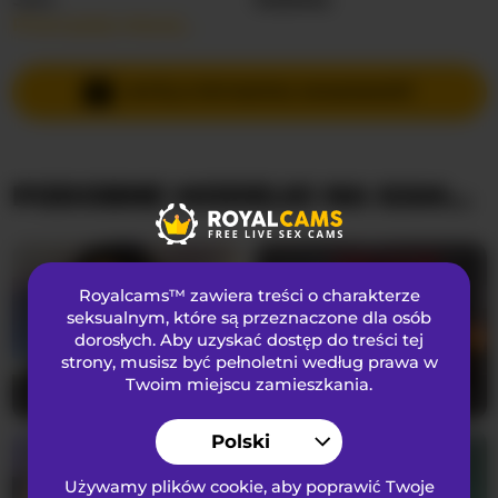
Przeczytaj więcej…
Języki Mówione
Rosyjski
,
Angielski
Kraj
Nieznany
WYŚLIJ PRYWATNĄ WIADOMOŚĆ
Wiek
20
PODOBNE MODELKI NA KAMERKACH
WYGLĄD
Włosy łonowe
Ogolona cipka
Preferencje seksualne
Biseksualny
Royalcams™ zawiera treści o charakterze
Narodowość
Kaukaski
seksualnym
, które są przeznaczone dla osób
dorosłych. Aby uzyskać dostęp do treści tej
Kolor oczu
Zielony
strony, musisz być pełnoletni według prawa w
Kolor włosów
Blondynka
Twoim miejscu zamieszkania.
Blaze_Onn1
39
sophiasanchez
32
Rozmiar biustu
Mały
Polski
Używamy plików cookie, aby poprawić Twoje