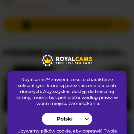
Przeczytaj więcej…
Języki Mówione
Angielski
Kraj
Nieznany
WYŚLIJ PRYWATNĄ WIADOMOŚĆ
Wiek
39
PODOBNE MODELKI NA KAMERKACH
WYGLĄD
Włosy łonowe
Ogolona cipka
Preferencje seksualne
Biseksualny
Royalcams™ zawiera treści o charakterze
Narodowość
Kaukaski
seksualnym
, które są przeznaczone dla osób
dorosłych. Aby uzyskać dostęp do treści tej
Kolor oczu
Brązowy
strony, musisz być pełnoletni według prawa w
Kolor włosów
Brunetka
Twoim miejscu zamieszkania.
ScarlettXoXoTarzan
33
vattttaaa
20
Rozmiar biustu
Mały
Polski
Używamy plików cookie, aby poprawić Twoje