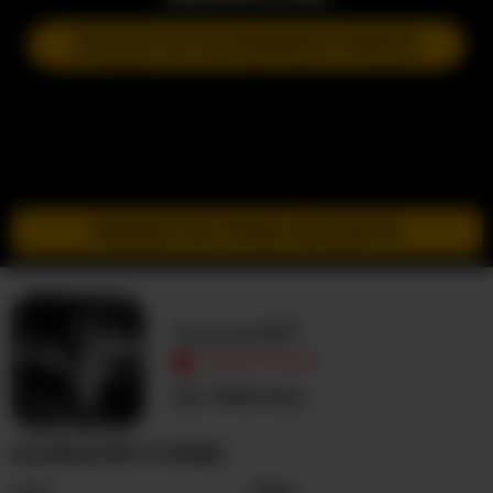
DOŁĄCZ DO NASTĘPNEGO POKAZU
PRZEJDŹ DO TRYBU INCOGNITO
Scarlet87
NIEAKTYWNY
Nieznany
SCARLET87 O MNIE
Seks
Para