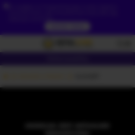
Ze względu na Twoją lokalizację, musisz najpierw
utworzyć konto, aby zweryfikować swój wiek, aby
zobaczyć zawartość.
DOSTĘP TERAZ
Dziewczyny
Pary
Kamerki z Parami
Scarlet87
MODELKA JEST AKTUALNIE
NIEDOSTĘPNA