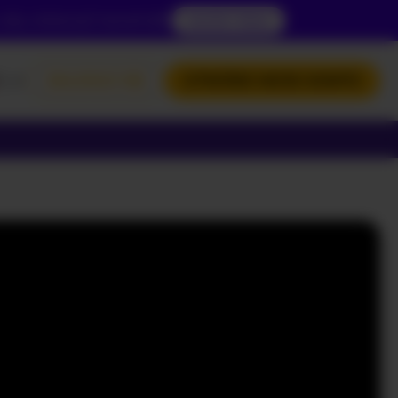
 aby zobaczyć zawartość.
DOSTĘP TERAZ
L
ZALOGUJ SIĘ
UTWÓRZ MOJE KONTO
NGLISH
OLSKI
УССКИЙ
РАЇНСЬКА