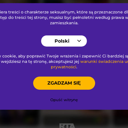
ra treści o charakterze seksualnym
, które są przeznaczone d
Steffanybeck
valeri
29
24
tęp do treści tej strony, musisz być pełnoletni według prawa
zamieszkania.
Polski
cookie, aby poprawić Twoje wrażenia i zapewnić Ci bardziej 
i wejdziesz na tę stronę, akceptujesz jej
warunki świadczenia u
mariangellive
emyh
prywatności
.
24
53
ZGADZAM SIĘ
Opuść witrynę
KarolayRose
daph
22
20