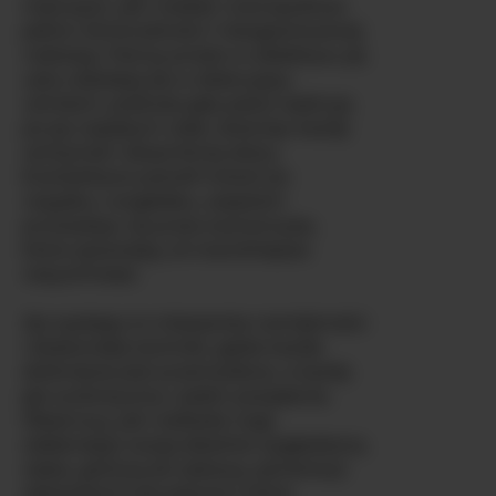
mężczyzn, jak i kobiet, tworzącShow
pełne różnorodności i nieograniczonej
rozkoszy. Patrzy prosto w obiektyw, jej
usta układają się w obiecujący
uśmiech, podczas gdy palce wędrują
po jej napiętym ciele, drażniąc każdy
centymetr aksamitnej skóry.
EverlyMoore potrafi mówić po
rosyjsku i angielsku, szeptem
prowadząc cię przez scenariusze,
które sprawiają, że twardniejesz
natychmiast.
Jej występy to mieszanka namiętności
i doskonałej techniki, gdzie każde
dotknięcie jest przemyślane, a każdy
jęk autentyczny i pełen pożądania.
Obserwuj, jak rozkłada nogi,
odsłaniając swoją idealnie wygładzoną
cipkę, gotową do zabawy, penetracji
zabawkami lub palcami, które