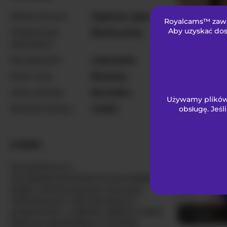
Włosy łonowe
Ogolona cipka
Royalcams™ zawie
Sweet-XL
Aby uzyskać dos
Preferencje
Biseksualny
seksualne
Narodowość
Latynoska
Kolor oczu
Brązowy
Kolor włosów
Brunetka
Używamy plików 
Rozmiar biustu
średni
obsługę. Jeśl
Ani_chan
O NAS
EverlyMoore to
dwudziestoośmioletnia kolumbijska
bogini, której brązowe oczy palą
intensywnym, hipnotyzującym
pragnieniem, a gładko ogolona cipka
lunitaa0
błyszczy zapraszająco w świetle