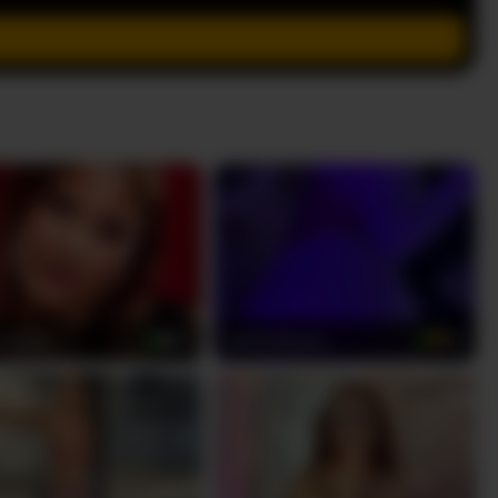
iaGale
LizSheibaum
22
20