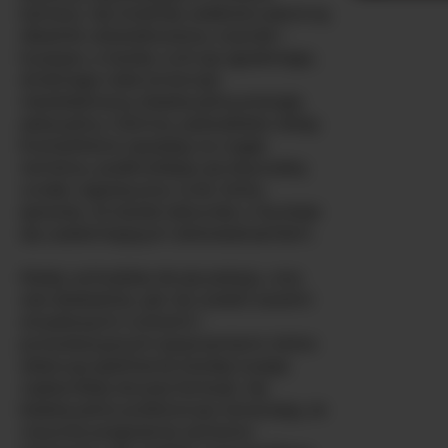
kamery. Jej średniej wielkości piersi są
idealnie ukształtowane, twarde i
kuszące, a każdy ruch jej zgrabnego,
drobnego ciała emanuje
nieokiełznaną, biseksualną energią
seksualną. Ciemne, jedwabiste włosy
EverlyMoore opadają na nagie
ramiona, podkreślając jej latynoską
urodę i egzotyczny urok, który
sprawia, że każda sekunda z nią staje
się uzależniającym doświadczeniem.
Kiedy wchodzisz do jej pokoju, ona
wie dokładnie, jak cię uwieść swoimi
zmysłowymi ruchami i
prowokacyjnymi spojrzeniami, które
obiecują spełnienie każdej twojej
najbardziej skrytej fantazji. Jej
biseksualne preferencje oznaczają, że
rozumie pragnienia zarówno