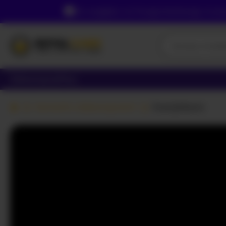
Ze względu na Twoją lokalizację, musi
Dziewczyny
Pary
Kamerki z dziewczynami
EverlyMoore