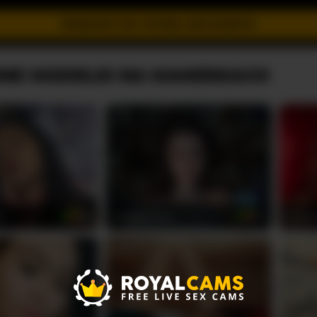
PRZEJDŹ DO TRYBU INCOGNITO
NE MODELKI NA KAMERKACH
x
Maggie-Fox
Cynth
26
23