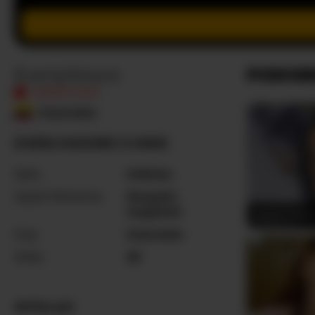
EverlyMoore
PODOB
NIEAKTYWNY
Kolumbia
EVERLYMOORE O MNIE
Seks
Kobieta
Języki Mówione
Rosyjski
,
Angielski
Agata-Wish
Kraj
Kolumbia
Wiek
28
WYGLĄD