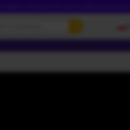
sz najpierw utworzyć konto, aby zweryfikować swój wiek,
P
E
P
Р
УК