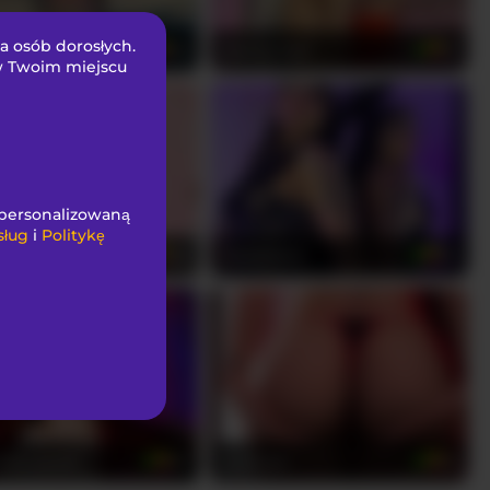
la osób dorosłych.
-blake1
Naomy-tay1
20
21
 w Twoim miejscu
spersonalizowaną
sług
i
Politykę
ouston00
SaraaMore
28
22
nne_sweet
Evah-lee
25
21