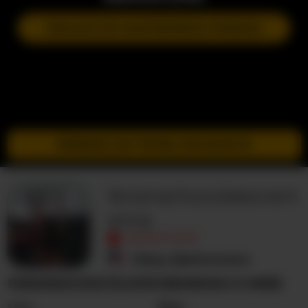
DOŁĄCZ DO NASTĘPNEGO POKAZU
PRZEJDŹ DO TRYBU INCOGNITO
farianachocolatecrem
emia
NIEAKTYWNY
Stany Zjednoczone
FARIANACHOCOLATECREMEMIA O MNIE
Seks
Para