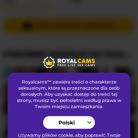
Przeczytaj więcej…
Języki Mówione
Angielski
,
Hiszpański
Kraj
Stany Zjednoczone
WYŚLIJ PRYWATNĄ WIADOMOŚĆ
Wiek
18
PODOBNE MODELKI NA KAMERKACH
WYGLĄD
Włosy łonowe
Ogolona cipka
Preferencje seksualne
Biseksualny
Royalcams™ zawiera treści o charakterze
Narodowość
Latynoska
seksualnym
, które są przeznaczone dla osób
dorosłych. Aby uzyskać dostęp do treści tej
Kolor oczu
Brązowy
strony, musisz być pełnoletni według prawa w
Kolor włosów
Brunetka
Twoim miejscu zamieszkania.
FarianaJulie
20
OutdoorGaySex
19
Rozmiar biustu
Mały
Polski
Używamy plików cookie, aby poprawić Twoje