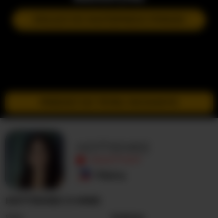
DOŁĄCZ DO NASTĘPNEGO POKAZU
PRZEJDŹ DO TRYBU INCOGNITO
HOTTIEMEE
NIEAKTYWNY
Filipiny
HOTTIEMEE O MNIE
Seks
Kobieta