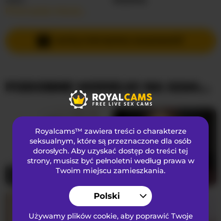
Przeczytaj więcej…
Języki Mówione
Angielski
Kraj
Filipiny
WYŚLIJ PRYWATNĄ WIADOMOŚĆ
Wiek
34
PODOBNE MODELKI NA KAMERKACH
WYGLĄD
Włosy łonowe
przystrzyżona cipka
Preferencje seksualne
Heteroseksualny
Royalcams™ zawiera treści o charakterze
Narodowość
Azjatycka
seksualnym
, które są przeznaczone dla osób
dorosłych. Aby uzyskać dostęp do treści tej
Kolor oczu
Brązowy
strony, musisz być pełnoletni według prawa w
Kolor włosów
Brunetka
Twoim miejscu zamieszkania.
NoreenSemetara
18
ShawneeBayton
18
Rozmiar biustu
średni
Polski
Używamy plików cookie, aby poprawić Twoje