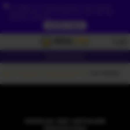
Ze względu na Twoją lokalizację, musisz najpierw
utworzyć konto, aby zweryfikować swój wiek, aby
zobaczyć zawartość.
DOSTĘP TERAZ
Dziewczyny
Pary
Kamerki z dziewczynami
HOTTIEMEE
MODELKA JEST AKTUALNIE
NIEDOSTĘPNA