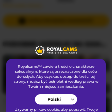
Przeczytaj więcej…
Języki Mówione
Angielski
Kraj
Filipiny
WYŚLIJ PRYWATNĄ WIADOMOŚĆ
Wiek
22
PODOBNE MODELKI NA KAMERKACH
WYGLĄD
Włosy łonowe
Ogolona cipka
Preferencje seksualne
Biseksualny
Royalcams™ zawiera treści o charakterze
Narodowość
Azjatycka
seksualnym
, które są przeznaczone dla osób
dorosłych. Aby uzyskać dostęp do treści tej
Kolor oczu
Brązowy
strony, musisz być pełnoletni według prawa w
Kolor włosów
Blondynka
Twoim miejscu zamieszkania.
Yuriko-May
21
milli-sunrise
18
Rozmiar biustu
średni
Polski
Używamy plików cookie, aby poprawić Twoje