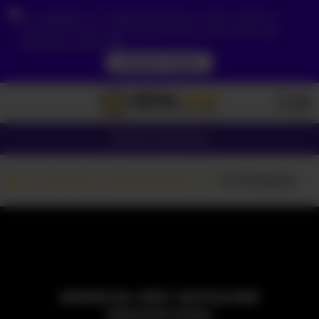
Ze względu na Twoją lokalizację, musisz najpierw
utworzyć konto, aby zweryfikować swój wiek, aby
zobaczyć zawartość.
DOSTĘP TERAZ
Dziewczyny
Pary
Kamerki z dziewczynami
Smithsophie
MODELKA JEST AKTUALNIE
NIEDOSTĘPNA