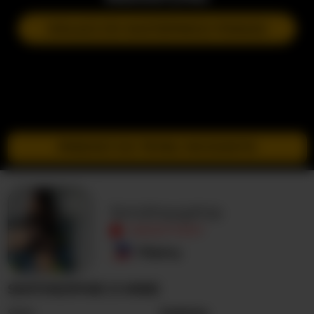
DOŁĄCZ DO NASTĘPNEGO POKAZU
PRZEJDŹ DO TRYBU INCOGNITO
Smithsophie
NIEAKTYWNY
Filipiny
SMITHSOPHIE O MNIE
Seks
Kobieta