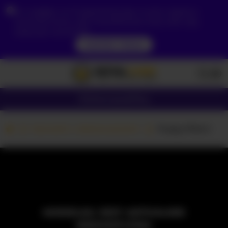
Ze względu na Twoją lokalizację, musisz najpierw
utworzyć konto, aby zweryfikować swój wiek, aby
zobaczyć zawartość.
DOSTĘP TERAZ
Dziewczyny
Pary
Kamerki z dziewczynami
Pussy-Pikmi
MODELKA JEST AKTUALNIE
NIEDOSTĘPNA