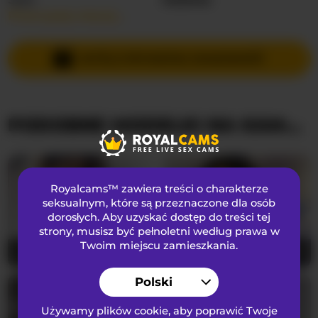
Przeczytaj więcej…
Języki Mówione
Angielski
,
Czeski
Kraj
Nieznany
WYŚLIJ PRYWATNĄ WIADOMOŚĆ
Wiek
19
PODOBNE MODELKI NA KAMERKACH
WYGLĄD
Włosy łonowe
Ogolona cipka
Preferencje seksualne
Biseksualny
Royalcams™ zawiera treści o charakterze
Narodowość
Kaukaski
seksualnym
, które są przeznaczone dla osób
dorosłych. Aby uzyskać dostęp do treści tej
Kolor oczu
Brązowy
strony, musisz być pełnoletni według prawa w
Kolor włosów
Ruda
Twoim miejscu zamieszkania.
evellineeva1
24
Blaze_Onn1
39
Rozmiar biustu
Mały
Polski
Używamy plików cookie, aby poprawić Twoje