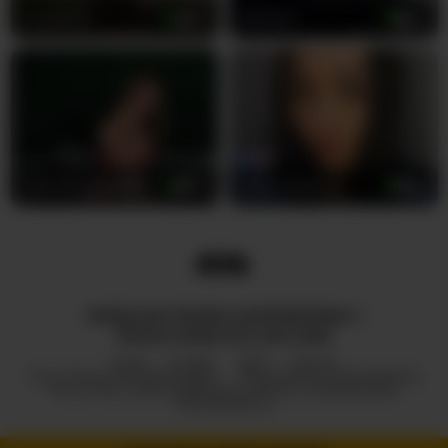
LanaStar1
33
still_her
25
Jasminedaze888
34
Hotmadamxl
38
WSZELKIE PRAWA ZASTRZEŻONE ©
ROYALCAMSLIVE.COM 2026
HUB
O NAS
2257
DMCA
POLITYKA PRYWATNOŚCI
PROGRAM PARTNERSKI
POLITYKA ODPOWIEDZIALNEGO UJAWNIANIA
INFORMACJI