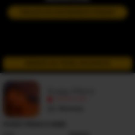
DOŁĄCZ DO NASTĘPNEGO POKAZU
PRZEJDŹ DO TRYBU INCOGNITO
Pussy-Pikmi
NIEAKTYWNY
Nieznany
PUSSY-PIKMI O MNIE
Seks
Kobieta