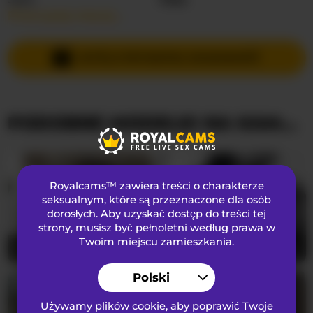
Przeczytaj więcej…
Języki Mówione
Rosyjski
,
Angielski
Kraj
Nieznany
WYŚLIJ PRYWATNĄ WIADOMOŚĆ
Wiek
30
PODOBNE MODELKI NA KAMERKACH
WYGLĄD
Włosy łonowe
przystrzyżona cipka
Preferencje seksualne
Biseksualny
Royalcams™ zawiera treści o charakterze
Narodowość
Kaukaski
seksualnym
, które są przeznaczone dla osób
dorosłych. Aby uzyskać dostęp do treści tej
Kolor oczu
Brązowy
strony, musisz być pełnoletni według prawa w
Kolor włosów
Brunetka
Twoim miejscu zamieszkania.
Miley_and_Michael
20
SugarKiss
21
Rozmiar biustu
średni
Polski
Używamy plików cookie, aby poprawić Twoje