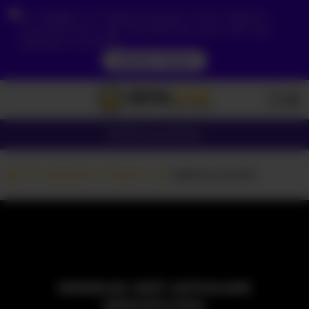
Ze względu na Twoją lokalizację, musisz najpierw
utworzyć konto, aby zweryfikować swój wiek, aby
zobaczyć zawartość.
DOSTĘP TERAZ
Dziewczyny
Pary
Kamerki z Parami
Sabrina_Smith
MODELKA JEST AKTUALNIE
NIEDOSTĘPNA