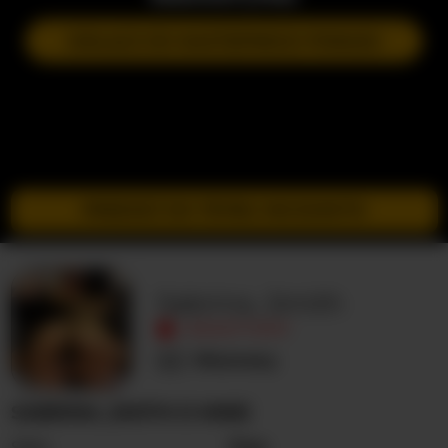
DOŁĄCZ DO NASTĘPNEGO POKAZU
PRZEJDŹ DO TRYBU INCOGNITO
Sabrina_Smith
NIEAKTYWNY
Nieznany
SABRINA_SMITH O MNIE
Seks
Para