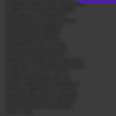
urzekające brązowe oczy wpatrują się
w ciebie z intensywnością i głębią,
która sprawia, że twoje serce
natychmiast zaczyna bić szybciej,
podczas gdy jej przepiękne
kasztanowe włosy idealnie
obramowują jej cudowną,
uwodzicielską twarz. Te duże,
naturalne piersi są absolutnie
niemożliwe do zignorowania —
dosłownie domagają się twojej pełnej
uwagi, gdy ona prowokuje cię każdym
zmysłowym, płynnym ruchem
swojego doskonałego ciała. Jej
drobna, wysportowana sylwetka to
prawdziwe dzieło sztuki, a idealnie
wygolona cipka otwarcie pokazuje,
jak bardzo jest gotowa odkrywać
absolutnie każdą twoją fantazję
razem z tobą.