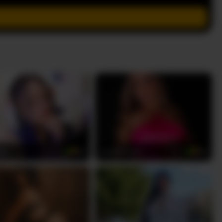
a0
amelia-lov3
22
43