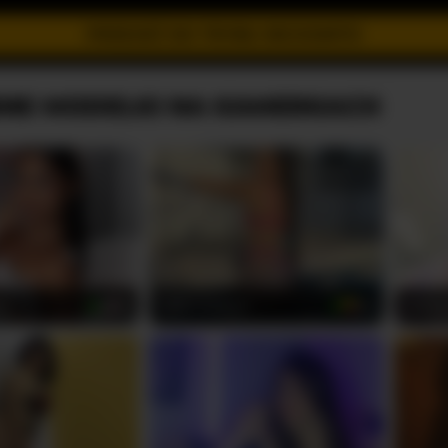
PRZEJDŹ DO TRYBU INCOGNITO
NE MODELKI NA KAMERKACH
ms
valeri-blake1
lunita
18
20