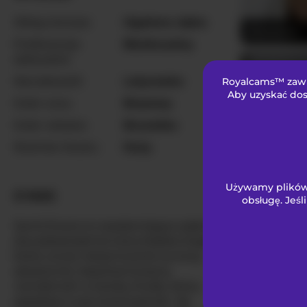
Włosy łonowe
Ogolona cipka
Elikolanny
Preferencje
Biseksualny
seksualne
Narodowość
Latynoska
Royalcams™ zawie
Aby uzyskać dos
Kolor oczu
Brązowy
Kolor włosów
Brunetka
Rozmiar biustu
Duży
Luna1323
Używamy plików 
O NAS
obsługę. Jeśl
Samii-Evans to oszałamiająco piękna
dwudziestoletnia kolumbijska bogini,
która wnosi niesamowicie surową,
absolutnie niepohamowaną
namiętność w każdą chwilę, którą
SteffanyRe
spędzasz w jej towarzystwie. Jej