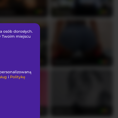
eGibson
StarMilaX
31
32
la osób dorosłych.
 w Twoim miejscu
ss-nahy
MyaDevil
37
28
spersonalizowaną
sług
i
Politykę
-Rosse
Hellen-star
22
21