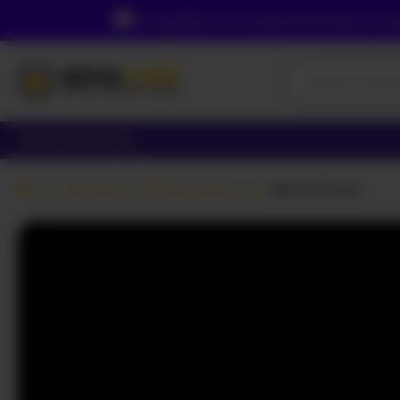
Ze względu na Twoją lokalizację, musi
Dziewczyny
Pary
Kamerki z dziewczynami
Samii-Evans