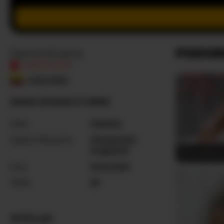
Samii-Evans
PODOB
NIEAKTYWNY
Kolumbia
SAMII-EVANS O MNIE
Seks
Kobieta
Języki Mówione
Hiszpański
,
Angielski
RachelToo
Kraj
Kolumbia
Wiek
20
WYGLĄD