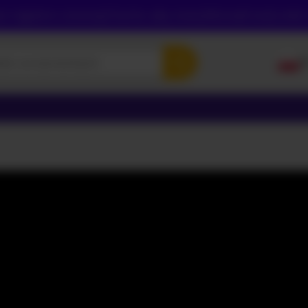
sz najpierw utworzyć konto, aby zweryfikować swój wiek,
P
E
P
Р
УК