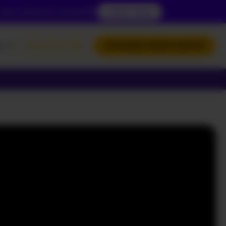
 aby zobaczyć zawartość.
DOSTĘP TERAZ
L
ZALOGUJ SIĘ
UTWÓRZ MOJE KONTO
NGLISH
OLSKI
УССКИЙ
РАЇНСЬКА