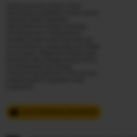
Każdy prywatny pokaz z nią to
ekscytująca przygoda w świat czystej
rozkoszy, gdzie wszystkie
zahamowania znikają, a fantazje
zamieniają się w rzeczywistość.
Uwielbia przejmować kontrolę i być
kontrolowana, przełączając się między
dominacją a uległością z ekscytującą
łatwością. Nie przegap swojej szansy,
by doświadczyć tej młodej,
nienasyconej piękności, która gorąco
pragnie spełnić wszystkie twoje
pragnienia.
WYŚLIJ PRYWATNĄ WIADOMOŚĆ