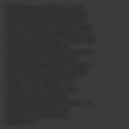
Jako biseksualna piękność, Samii-
Evans dokładnie wie, jak zaspokoić
absolutnie każde pragnienie, które
tylko może przyjść ci do głowy. Biegle
mówi zarówno po hiszpańsku, jak i po
angielsku, gwarantując, że język nigdy
nie stanie się barierą dla tej
niesamowicie intensywnej więzi, którą
będziecie dzielić. Jej latynoskie
pochodzenie daje jej ten nieodparty
ogień Latynoski, namiętną energię,
która promieniuje przez ekran i
wciąga cię coraz głębiej w jej
zmysłowy świat. Obserwuj, jak
porusza się z pewną siebie
zmysłowością, doskonale wiedząc, co
dokładnie cię podnieca i jak
dostarczyć ci maksymalną
przyjemność.