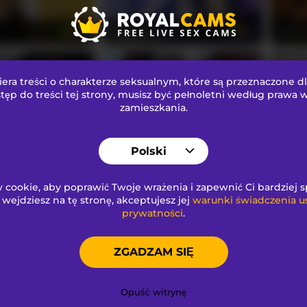
melanyisabell
Selen
30
20
ra treści o charakterze seksualnym
, które są przeznaczone d
tęp do treści tej strony, musisz być pełnoletni według prawa
zamieszkania.
Polski
Carolblonde
godde
25
23
cookie, aby poprawić Twoje wrażenia i zapewnić Ci bardziej 
i wejdziesz na tę stronę, akceptujesz jej
warunki świadczenia u
prywatności
.
ZGADZAM SIĘ
dx
Rosalinda-77
Annyy
24
42
Opuść witrynę