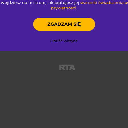
i wejdziesz na tę stronę, akceptujesz jej
warunki świadczenia u
prywatności
.
ZGADZAM SIĘ
Opuść witrynę