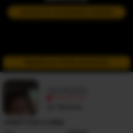
DOŁĄCZ DO NASTĘPNEGO POKAZU
PRZEJDŹ DO TRYBU INCOGNITO
Vpretty224
NIEAKTYWNY
Nieznany
VPRETTY224 O MNIE
Seks
Kobieta