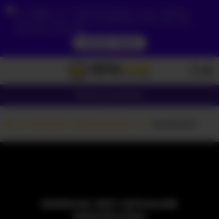
Ze względu na Twoją lokalizację, musisz najpierw
utworzyć konto, aby zweryfikować swój wiek, aby
zobaczyć zawartość.
DOSTĘP TERAZ
Dziewczyny
Pary
Kamerki z dziewczynami
Vpretty224
MODELKA JEST AKTUALNIE
NIEDOSTĘPNA