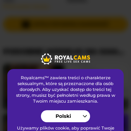
Przeczytaj więcej…
Języki Mówione
Angielski
Kraj
Nieznany
WYŚLIJ PRYWATNĄ WIADOMOŚĆ
Wiek
22
PODOBNE MODELKI NA KAMERKACH
WYGLĄD
Włosy łonowe
przystrzyżona cipka
Preferencje seksualne
Biseksualny
Royalcams™ zawiera treści o charakterze
Narodowość
Czarnoskóry
seksualnym
, które są przeznaczone dla osób
dorosłych. Aby uzyskać dostęp do treści tej
Kolor oczu
Brązowy
strony, musisz być pełnoletni według prawa w
Kolor włosów
Brunetka
Twoim miejscu zamieszkania.
Blackpather959
22
QueenB2
24
Rozmiar biustu
Duży
Polski
Używamy plików cookie, aby poprawić Twoje