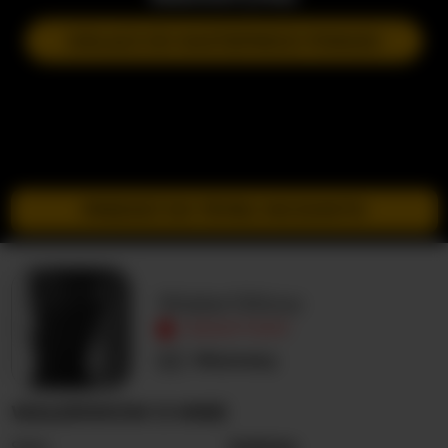
DOŁĄCZ DO NASTĘPNEGO POKAZU
PRZEJDŹ DO TRYBU INCOGNITO
WaleriWow
NIEAKTYWNY
Nieznany
WALERIWOW O MNIE
Seks
Kobieta