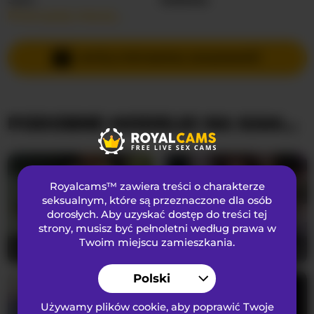
Przeczytaj więcej…
Języki Mówione
Angielski
Kraj
Nieznany
WYŚLIJ PRYWATNĄ WIADOMOŚĆ
Wiek
21
PODOBNE MODELKI NA KAMERKACH
WYGLĄD
Włosy łonowe
Ogolona cipka
Preferencje seksualne
Biseksualny
Royalcams™ zawiera treści o charakterze
Narodowość
Kaukaski
seksualnym
, które są przeznaczone dla osób
dorosłych. Aby uzyskać dostęp do treści tej
Kolor oczu
Szary
strony, musisz być pełnoletni według prawa w
Kolor włosów
Blondynka
Twoim miejscu zamieszkania.
DoctorYangg
28
lexibby69
36
Rozmiar biustu
Duży
Polski
Używamy plików cookie, aby poprawić Twoje