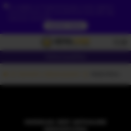
Ze względu na Twoją lokalizację, musisz najpierw
utworzyć konto, aby zweryfikować swój wiek, aby
zobaczyć zawartość.
DOSTĘP TERAZ
Dziewczyny
Pary
Kamerki z dziewczynami
WaleriWow
MODELKA JEST AKTUALNIE
NIEDOSTĘPNA