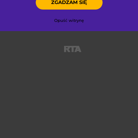
ZGADZAM SIĘ
Opuść witrynę