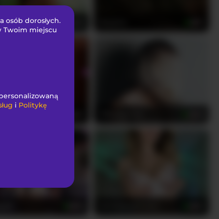
la osób dorosłych.
daRaye
RosaInk
38
19
 w Twoim miejscu
spersonalizowaną
sług
i
Politykę
Rosse
TiffaneyLove
23
48
by69
UwUKalieRxUwU
36
28