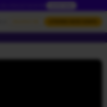
 aby zobaczyć zawartość.
DOSTĘP TERAZ
L
ZALOGUJ SIĘ
UTWÓRZ MOJE KONTO
NGLISH
OLSKI
УССКИЙ
РАЇНСЬКА