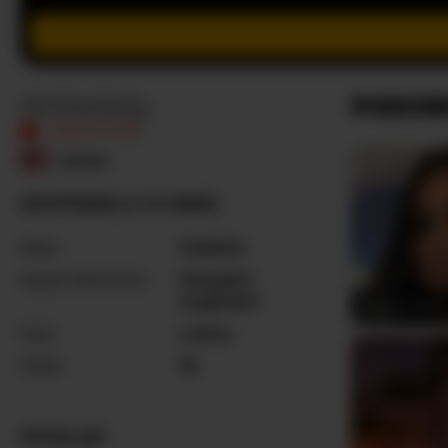
WhiteKelly
PODOB
NIEAKTYWNY
Łotwa
WHITEKELLY O MNIE
Seks
Kobieta
Języki Mówione
Rosyjski
,
Angielski
Blaze_Onn1
Kraj
Łotwa
Wiek
18
WYGLĄD