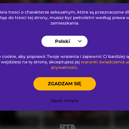
ra treści o charakterze seksualnym
, które są przeznaczone d
LuxenNoir
Miran
21
35
tęp do treści tej strony, musisz być pełnoletni według prawa
zamieszkania.
Polski
cookie, aby poprawić Twoje wrażenia i zapewnić Ci bardziej 
i wejdziesz na tę stronę, akceptujesz jej
warunki świadczenia u
onn
NicoleIris
Lucyy
prywatności
.
21
28
ZGADZAM SIĘ
Opuść witrynę
a
PalomaDelMar
lexib
27
23