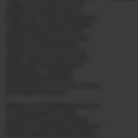
wciąga cię w jej świat intymnej
eksploracji i niepohamowanej
przyjemności. Z jej smukłą sylwetką i
małymi, jędrymi piersiami uosabia
młodzieńczą zmysłowość, która
sprawia, że każda prywatna sesja
wydaje się zakazaną fantazją
ożywającą na twoich oczach. Jej
gładka, całkowicie ogolona cipka
pokazuje jej zaangażowanie w
zapewnienie ci najbardziej
oszałamiającego wizualnie
doświadczenia, które sprawi, że twoje
serce będzie bić szybciej.
Biseksualność WhiteKelly oznacza, że
rozumie pożądanie z każdej
perspektywy, czyniąc jej występy
bogatymi w autentyczną namiętność i
szczerą ciekawość. Uwielbia drażnić i