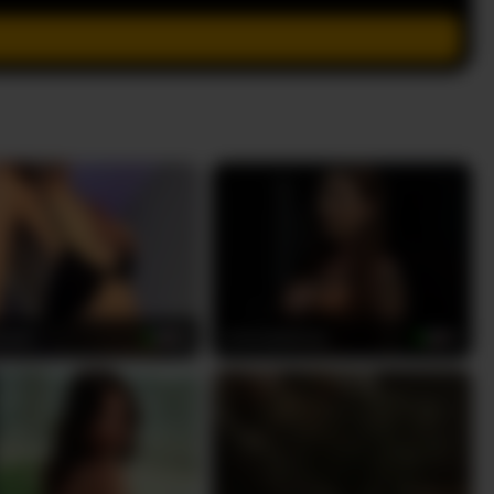
Super
arianatattoos
20
23