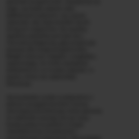
sprawiać przyjemność, niezależnie od
tego, czy bada własne ciało
delikatnymi palcami, czy używa
zabawek, aby doprowadzić się do
drżących orgazmów. Jej wysoka,
zgrabna sylwetka porusza się z
naturalną elegancją, gdy przyjmuje
pozycje dla twojej przyjemności.
Biegle mówi po rosyjsku i angielsku,
zapewniając, że może wyszeptać
dokładnie to, co musisz usłyszeć, w
języku, który cię najbardziej
ekscytuje.
Jej kaukaska uroda w połączeniu z
pełnym przygód duchem tworzy
odurzającą kombinację, która sprawia,
że widzowie wracają noc po nocy.
Każdy pokaz to podróż w świat
nieokiełznanej zmysłowości i
prawdziwego połączenia. Nie przegap