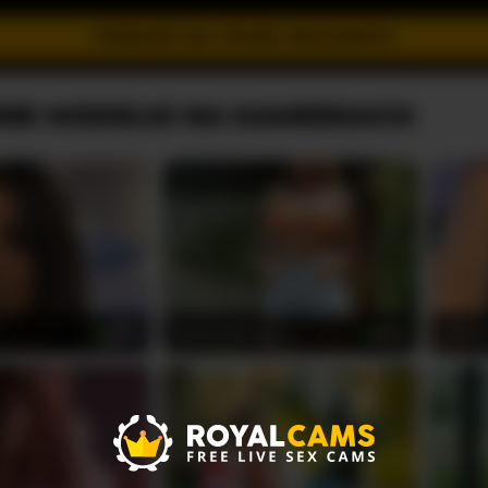
PRZEJDŹ DO TRYBU INCOGNITO
NE MODELKI NA KAMERKACH
DoctorYangg
Sofia
39
28