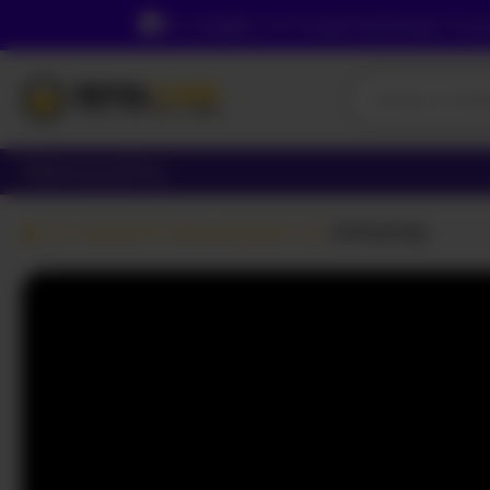
Ze względu na Twoją lokalizację, musi
Dziewczyny
Pary
Kamerki z dziewczynami
WhiteKelly