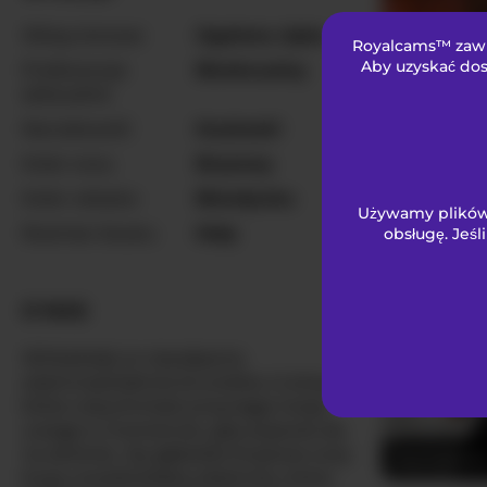
Włosy łonowe
Ogolona cipka
Royalcams™ zawie
MaevaRey
Aby uzyskać dos
Preferencje
Biseksualny
seksualne
Narodowość
Kaukaski
Kolor oczu
Brązowy
Kolor włosów
Blondynka
Używamy plików 
Rozmiar biustu
Mały
obsługę. Jeśl
RebeFucks
O NAS
WhiteKelly to nieodparta
osiemnastoletnia brunetka z Łotwy,
która natychmiast przyciąga twoją
uwagę w momencie, gdy pojawia się
na ekranie. Jej głębokie brązowe oczy
AlyonaKaty
kryją uwodzicielską obietnicę, która