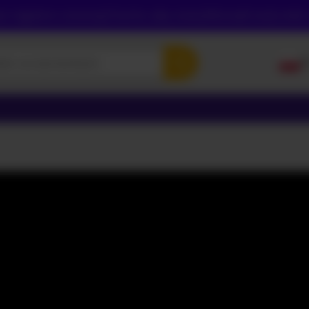
sz najpierw utworzyć konto, aby zweryfikować swój wiek,
P
E
P
Р
УК