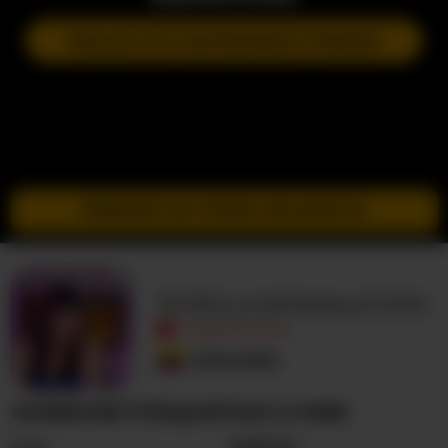
DOŁĄCZ DO NASTĘPNEGO POKAZU
PRZEJDŹ DO TRYBU INCOGNITO
XxXbrunettesquirtxXx
NIEAKTYWNY
Kolumbia
XXXBRUNETTESQUIRTXXX O MNIE
Seks
Kobieta