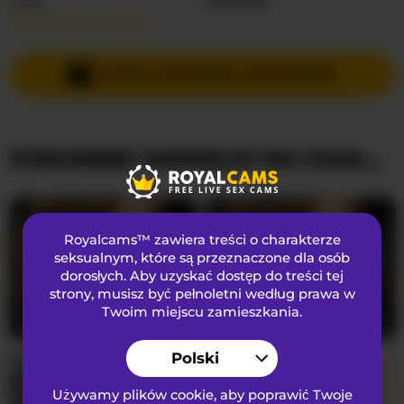
Przeczytaj więcej…
Języki Mówione
Hiszpański
,
Angielski
Kraj
Kolumbia
WYŚLIJ PRYWATNĄ WIADOMOŚĆ
Wiek
40
PODOBNE MODELKI NA KAMERKACH
WYGLĄD
Włosy łonowe
Włochata cipka
Preferencje seksualne
Biseksualny
Royalcams™ zawiera treści o charakterze
Narodowość
Czarnoskóry
seksualnym
, które są przeznaczone dla osób
dorosłych. Aby uzyskać dostęp do treści tej
Kolor oczu
Brązowy
strony, musisz być pełnoletni według prawa w
Kolor włosów
Ruda
Twoim miejscu zamieszkania.
Blackpather959
22
loreen
22
Rozmiar biustu
Ogromny
Polski
Używamy plików cookie, aby poprawić Twoje