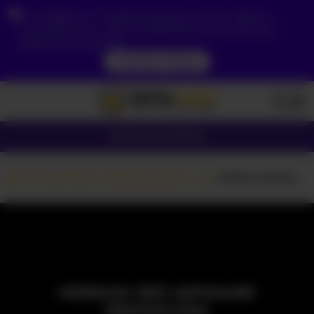
Ze względu na Twoją lokalizację, musisz najpierw
utworzyć konto, aby zweryfikować swój wiek, aby
zobaczyć zawartość.
DOSTĘP TERAZ
Dziewczyny
Pary
Kamerki z dziewczynami
XxXbrunettesquirtxXx
MODELKA JEST AKTUALNIE
NIEDOSTĘPNA