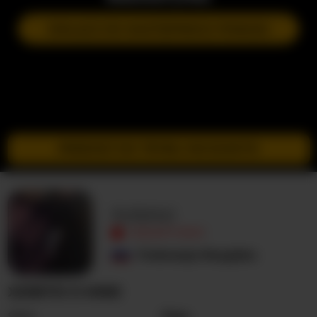
DOŁĄCZ DO NASTĘPNEGO POKAZU
PRZEJDŹ DO TRYBU INCOGNITO
Xzibitzi
NIEAKTYWNY
Federacja Rosyjska
XZIBITZI O MNIE
Seks
Para