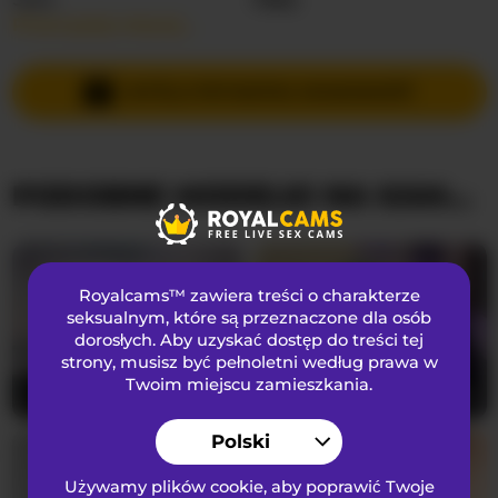
Przeczytaj więcej…
Języki Mówione
Rosyjski
Kraj
Federacja Rosyjska
WYŚLIJ PRYWATNĄ WIADOMOŚĆ
Wiek
29
PODOBNE MODELKI NA KAMERKACH
WYGLĄD
Włosy łonowe
Ogolona cipka
Preferencje seksualne
Biseksualny
Royalcams™ zawiera treści o charakterze
Narodowość
Kaukaski
seksualnym
, które są przeznaczone dla osób
dorosłych. Aby uzyskać dostęp do treści tej
Kolor oczu
Brązowy
strony, musisz być pełnoletni według prawa w
Kolor włosów
Brunetka
Twoim miejscu zamieszkania.
Lucy_Andrew
20
mayadashaaa
18
Rozmiar biustu
średni
Polski
Używamy plików cookie, aby poprawić Twoje