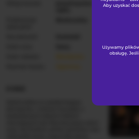
Włosy łonowe
przystrzyżona
Aby uzyskać dos
cipka
Cutie-V97
Preferencje
Biseksualny
seksualne
Narodowość
Kaukaski
Kolor oczu
Szary
Używamy plików 
obsługę. Jeśl
Kolor włosów
Blondynka
Rozmiar biustu
Ogromny
FIXMYASST
O NAS
Mashmallow to oszałamiająca
blondynka, o której marzyłeś, z
kaskadowymi złotymi lokami
otaczającymi jej hipnotyzujące szare
oczy. Jej drobna, petite sylwetka nosi
sophiasanc
niezwykle duże, wspaniałe piersi,