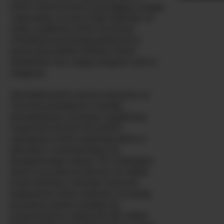
które natychmiast przyciągają uwagę
i sprawiają, że serce bije szybciej. W
wieku zaledwie 23 lat emanuje
młodzieńczą energią połączoną z
pewnością siebie kobiety, która
dokładnie wie, czego pragnie i jak to
osiągnąć.
Jej biseksualna natura oznacza, że
rozumie pożądanie z każdej
perspektywy, wnosząc wyjątkową
wszechstronność do swoich
występów, które zapierają dech w
piersiach i pozostawiają cię
spragnionego więcej. Te urzekające
szare oczy patrzą wprost na ciebie
przez kamerę, tworząc intymne
połączenie, które sprawia, że każdy
prywatny pokaz wydaje się
przeznaczony wyłącznie dla ciebie.