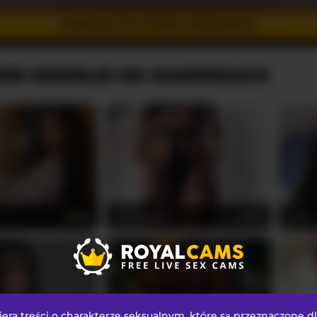
PRZEJDŹ DO TRYBU INCOGNITO
NE MODELKI NA KAMERKACH
evellineeva1
Blaze
18
24
ra treści o charakterze seksualnym
, które są przeznaczone d