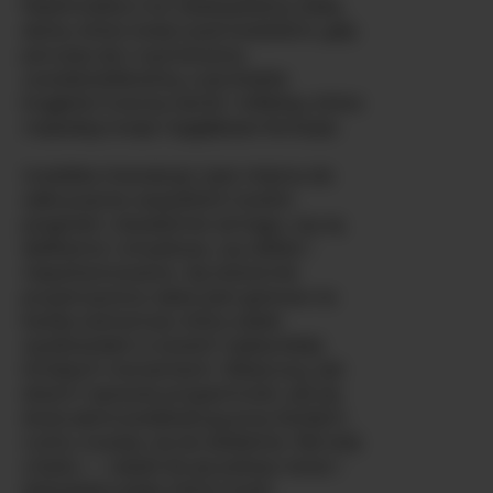
Mashmallow ma nieskazitelną, białą
skórę, która świeci pod światłami, gdy
porusza się z wyćwiczoną
uwodzicielskością, a jej boskie
krągłości tworzą cienie i refleksy, które
rozpalają twoje najgłębsze fantazje.
Uwielbia interakcję i jest chętna do
odkrywania wszystkich twoich
pragnień, niezależnie od tego, czy są
delikatne i zmysłowe, czy dzikie i
niepohamowane. Jej starannie
przystrzyżona cipka jest gotowa na
każdy scenariusz, który sobie
wyobrażałeś w swoich najbardziej
śmiałych marzeniach. Obserwuj, jak
drażni i sprawia przyjemność, jak jej
duże piersi podskakują przy każdym
ruchu, kusząc cię do działania. Nie stój
z boku — wejdź do jej pokoju teraz i
doświadcz pasji, którą może