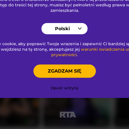
tęp do treści tej strony, musisz być pełnoletni według prawa
zamieszkania.
IMNOTSHYBABY
bubbl
22
20
Polski
cookie, aby poprawić Twoje wrażenia i zapewnić Ci bardziej 
i wejdziesz na tę stronę, akceptujesz jej
warunki świadczenia u
prywatności
.
OO
MayWey
April
68
22
ZGADZAM SIĘ
Opuść witrynę
hez
JulietteLatte81
Nicole
32
40