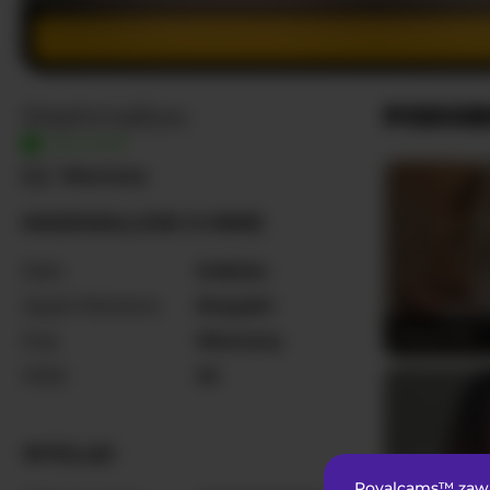
Mashmallow
PODOB
NA ŻYWO
Nieznany
MASHMALLOW O MNIE
Seks
Kobieta
Języki Mówione
Rosyjski
JessyKisss
Kraj
Nieznany
Wiek
24
WYGLĄD
Royalcams™ zawie