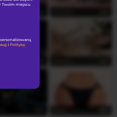
 w Twoim miejscu
ybubbles
SerenaBFF
25
25
spersonalizowaną
sług
i
Politykę
_XO
VioletBaby
54
36
Iris
Anyssia
28
22