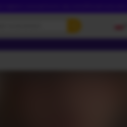
sz najpierw utworzyć konto, aby zweryfikować swój wiek,
P
E
P
Р
УК