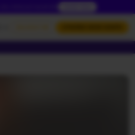
 aby zobaczyć zawartość.
DOSTĘP TERAZ
L
ZALOGUJ SIĘ
UTWÓRZ MOJE KONTO
NGLISH
OLSKI
УССКИЙ
РАЇНСЬКА
ROZPOCZNIJ SWOJĄ
KAMERĘ