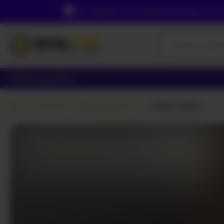
Ze względu na Twoją lokalizację, musi
Dziewczyny
Pary
Kamerki z dziewczynami
Mashmallow