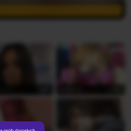
_Onn1
BabyZelda
39
23
la osób dorosłych.