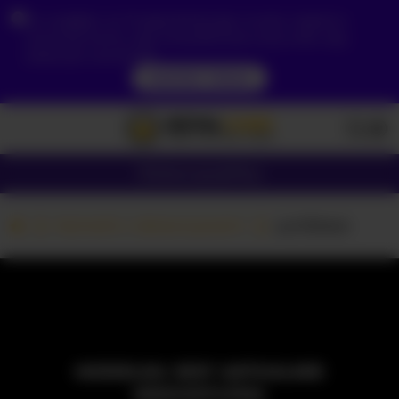
Ze względu na Twoją lokalizację, musisz najpierw
utworzyć konto, aby zweryfikować swój wiek, aby
zobaczyć zawartość.
DOSTĘP TERAZ
Dziewczyny
Pary
Kamerki z dziewczynami
yuriiblaze
MODELKA JEST AKTUALNIE
NIEDOSTĘPNA