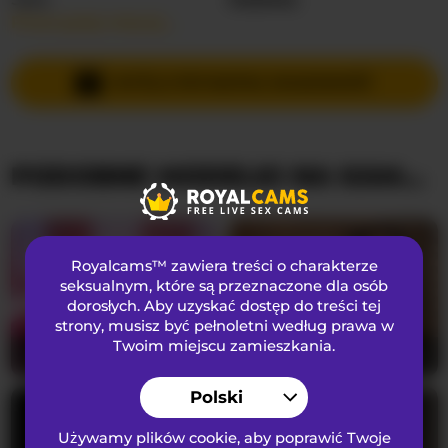
Przeczytaj więcej…
Języki Mówione
Hiszpański
,
Angielski
Kraj
Nieznany
WYŚLIJ PRYWATNĄ WIADOMOŚĆ
Wiek
25
PODOBNE MODELKI NA KAMERKACH
WYGLĄD
Włosy łonowe
Włochata cipka
Preferencje seksualne
Biseksualny
Royalcams™ zawiera treści o charakterze
Narodowość
Latynoska
seksualnym
, które są przeznaczone dla osób
dorosłych. Aby uzyskać dostęp do treści tej
Kolor oczu
Brązowy
strony, musisz być pełnoletni według prawa w
Kolor włosów
Blondynka
Twoim miejscu zamieszkania.
Natashaa-
43
Kendalmiller
32
Rozmiar biustu
Mały
Polski
Używamy plików cookie, aby poprawić Twoje