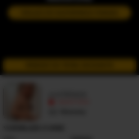
DOŁĄCZ DO NASTĘPNEGO POKAZU
PRZEJDŹ DO TRYBU INCOGNITO
yuriiblaze
NIEAKTYWNY
Nieznany
YURIIBLAZE O MNIE
Seks
Kobieta