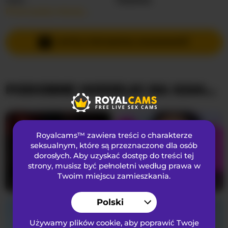
Przeczytaj więcej…
Języki Mówione
Rosyjski
Kraj
Nieznany
WYŚLIJ PRYWATNĄ WIADOMOŚĆ
Wiek
34
PODOBNE MODELKI NA KAMERKACH
WYGLĄD
Włosy łonowe
Ogolona cipka
Preferencje seksualne
Heteroseksualny
Royalcams™ zawiera treści o charakterze
Narodowość
Azjatycka
seksualnym
, które są przeznaczone dla osób
dorosłych. Aby uzyskać dostęp do treści tej
Kolor oczu
Brązowy
strony, musisz być pełnoletni według prawa w
Kolor włosów
Brunetka
Twoim miejscu zamieszkania.
supersex-96
47
Clitoria
38
Rozmiar biustu
Mały
Polski
Używamy plików cookie, aby poprawić Twoje