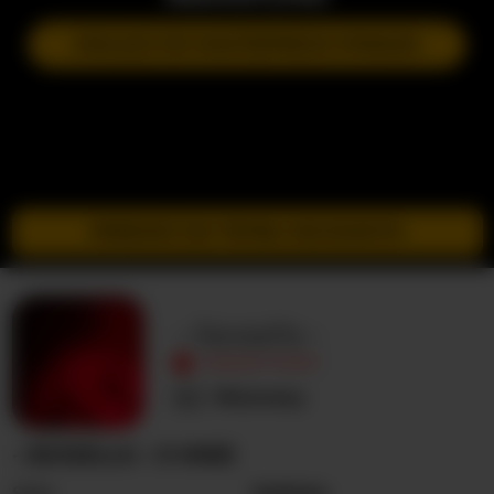
DOŁĄCZ DO NASTĘPNEGO POKAZU
PRZEJDŹ DO TRYBU INCOGNITO
--Sexsells--
NIEAKTYWNY
Nieznany
--SEXSELLS-- O MNIE
Seks
Kobieta