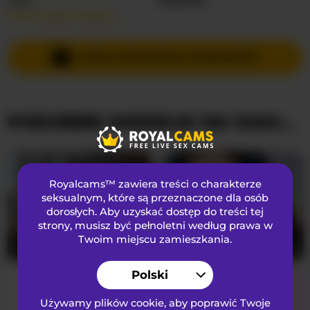
Przeczytaj więcej…
Języki Mówione
Hiszpański
,
Angielski
Kraj
Kolumbia
WYŚLIJ PRYWATNĄ WIADOMOŚĆ
Wiek
21
PODOBNE MODELKI NA KAMERKACH
WYGLĄD
Włosy łonowe
przystrzyżona cipka
Preferencje seksualne
Biseksualny
Royalcams™ zawiera treści o charakterze
Narodowość
Latynoska
seksualnym
, które są przeznaczone dla osób
dorosłych. Aby uzyskać dostęp do treści tej
Kolor oczu
Brązowy
strony, musisz być pełnoletni według prawa w
Kolor włosów
Brunetka
Twoim miejscu zamieszkania.
Caralella
20
marianiitaa
26
Rozmiar biustu
Mały
Polski
Używamy plików cookie, aby poprawić Twoje