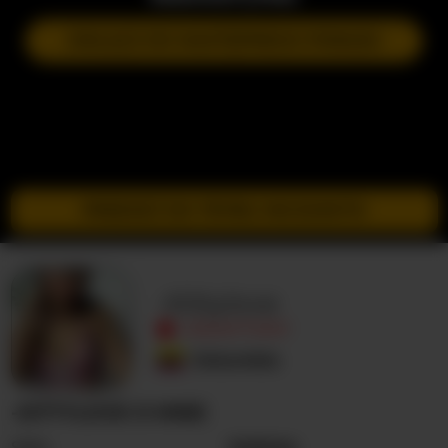
DOŁĄCZ DO NASTĘPNEGO POKAZU
PRZEJDŹ DO TRYBU INCOGNITO
-Kittylove
NIEAKTYWNY
Kolumbia
-KITTYLOVE O MNIE
Seks
Kobieta