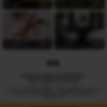
Lia-Mar
20
sol-angel
19
AshleyFerrer
24
EmmaMonroe
20
WSZELKIE PRAWA ZASTRZEŻONE ©
ROYALCAMSLIVE.COM 2026
HUB
O NAS
2257
DMCA
POLITYKA PRYWATNOŚCI
PROGRAM PARTNERSKI
POLITYKA ODPOWIEDZIALNEGO UJAWNIANIA
INFORMACJI