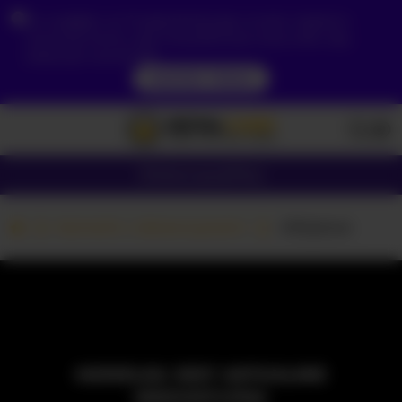
Ze względu na Twoją lokalizację, musisz najpierw
utworzyć konto, aby zweryfikować swój wiek, aby
zobaczyć zawartość.
DOSTĘP TERAZ
Dziewczyny
Pary
Kamerki z dziewczynami
-Kittylove
MODELKA JEST AKTUALNIE
NIEDOSTĘPNA